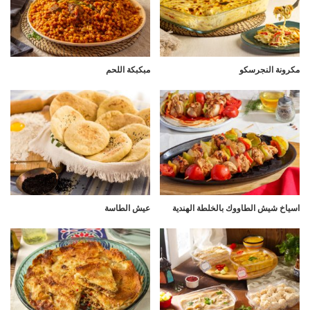
مكرونة النجرسكو
مبكبكة اللحم
اسياخ شيش الطاووك بالخلطة الهندية
عيش الطاسة