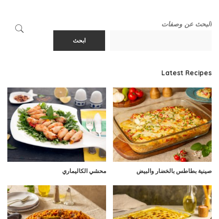
البحث عن وصفات
ابحث
Latest Recipes
صينية بطاطس بالخضار والبيض
محشي الكاليماري