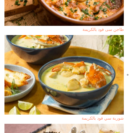
طاجن سى فود بالكريمة
شوربة سي فود بالكريمة