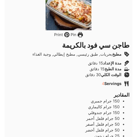
Pin
Print
طاجن سي فود بالكريمة
مطبخ
بحريات, طبق رئيسي, مطبخ إيطالي, وجبة الغذاء
دقائق
مدة الإعداد
15
دقائق
دقائق
مدة الطبخ
15
دقائق
دقائق
الوقت الكلي
30
دقائق
4
Servings
المقادير
150
جرام
جمبري
150
جرام
كاليماري
150
جرام
جندوفلي
50
جرام
فلفل أحمر
50
جرام
فلفل أصفر
50
جرام
فلفل أخضر
25
جرام
زيتون