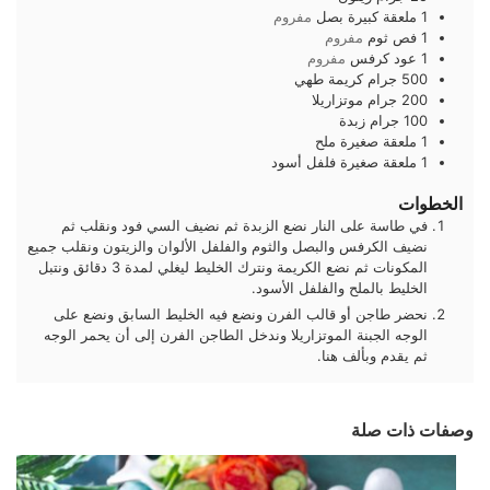
1
ملعقة كبيرة
بصل
مفروم
1
فص
ثوم
مفروم
1
عود
كرفس
مفروم
500
جرام
كريمة طهي
200
جرام
موتزاريلا
100
جرام
زبدة
1
ملعقة صغيرة
ملح
1
ملعقة صغيرة
فلفل أسود
الخطوات
في طاسة على النار نضع الزبدة ثم نضيف السي فود ونقلب ثم
نضيف الكرفس والبصل والثوم والفلفل الألوان والزيتون ونقلب جميع
المكونات ثم نضع الكريمة ونترك الخليط ليغلي لمدة 3 دقائق ونتبل
الخليط بالملح والفلفل الأسود.
نحضر طاجن أو قالب الفرن ونضع فيه الخليط السابق ونضع على
الوجه الجبنة الموتزاريلا وندخل الطاجن الفرن إلى أن يحمر الوجه
ثم يقدم وبألف هنا.
وصفات ذات صلة