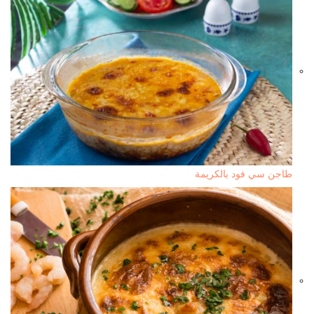
طاجن سي فود بالكريمة