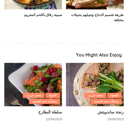
طريقة تقسيم الدجاج وتتبيلهم بتتبيلات
صينية رقاق باللحم المفروم
مختلفة
You Might Also Enjoy
الصياد
محمد غريب
الصياد
محمد غريب
وصفات شم النسيم
وصفات شم النسيم
رنجة ساندويتش
سلطة البطارخ
12/04/2018
19/04/2018