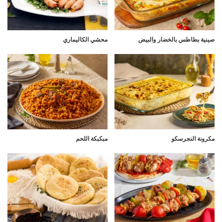
صينية بطاطس بالخضار والبيض
محشي الكاليماري
مكرونة النجرسكو
مبكبكة اللحم