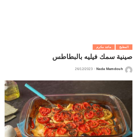
المطبخ
ماجد مكرم
صينية سمك فيليه بالبطاطس
26/12/2023
Nada Mamdouh
Posted
by