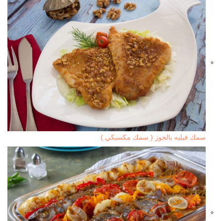
سمك فيليه بالجوز ( سمك مكسيكي )