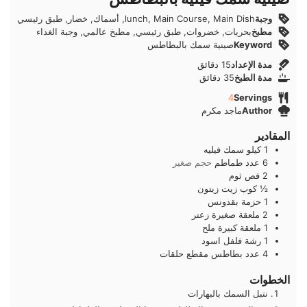
وجبة
lunch, Main Course, Main Dish, أسماك, خضار, طبق رئيسي
مطبخ
بحريات, خضروات, طبق رئيسي, مطبخ عالمي, وجبة الغذاء
Keyword
صينية سمك بالبطاطس
دقائق
مدة الإعداد
15
دقائق
دقائق
مدة الطبخ
35
دقائق
4
Servings
Author
ماجد مكرم
المقادير
1
كيلو
سمك فيليه
6
عدد
طماطم
حجم صغير
2
فص
ثوم
½
كوب
زيت زيتون
1
حزمة
بقدونس
2
ملعقة صغيرة
زعتر
1
ملعقة كبيرة
ملح
1
رشة
فلفل اسود
4
عدد
بطاطس مقطع حلقات
الخطوات
نتبل السمك بالبهارات