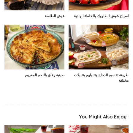
اسياخ شيش الطاووك بالخلطة الهندية
عيش الطاسة
طريقة تقسيم الدجاج وتتبيلهم بتتبيلات
صينية رقاق باللحم المفروم
مختلفة
You Might Also Enjoy