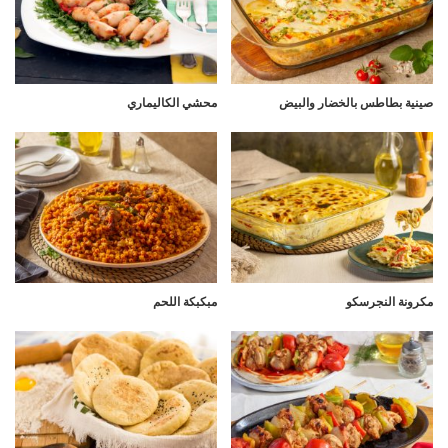
صينية بطاطس بالخضار والبيض
محشي الكاليماري
مكرونة النجرسكو
مبكبكة اللحم