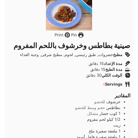
Pin
Print
صينية بطاطس وخرشوف باللحم المفروم
مطبخ
خضروات, طبق رئيسي, لحوم, مطبخ شرقى, وجبة الغذاء
دقائق
مدة الإعداد
15
دقائق
دقائق
مدة الطبخ
15
دقائق
دقائق
الوقت الكلي
30
دقائق
4
Servings
المقادير
خرشوف
للحشو
بطاطس
حجم وسط للحشو
1
كوب
خضار
مشكل
1/2
كيلو
لحم مفروم
زيت
1
ملعقة صغيرة
ملح
1
ملعقة صغيرة
فلفل أسود