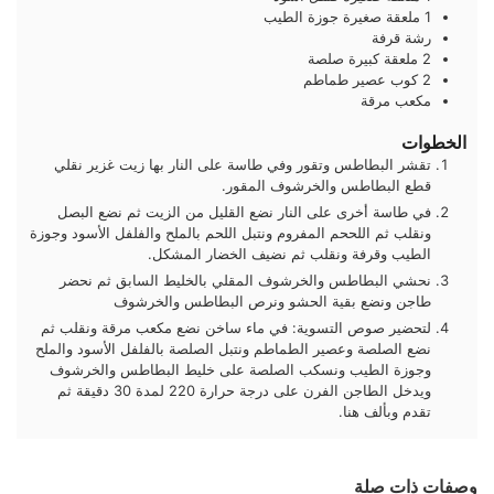
1
ملعقة صغيرة
جوزة الطيب
رشة
قرفة
2
ملعقة كبيرة
صلصة
2
كوب
عصير طماطم
مكعب
مرقة
الخطوات
تقشر البطاطس وتقور وفي طاسة على النار بها زيت غزير نقلي
قطع البطاطس والخرشوف المقور.
في طاسة أخرى على النار نضع القليل من الزيت ثم نضع البصل
ونقلب ثم اللححم المفروم ونتبل اللحم بالملح والفلفل الأسود وجوزة
الطيب وقرفة ونقلب ثم نضيف الخضار المشكل.
نحشي البطاطس والخرشوف المقلي بالخليط السابق ثم نحضر
طاجن ونضع بقية الحشو ونرص البطاطس والخرشوف
لتحضير صوص التسوية: في ماء ساخن نضع مكعب مرقة ونقلب ثم
نضع الصلصة وعصير الطماطم ونتبل الصلصة بالفلفل الأسود والملح
وجوزة الطيب ونسكب الصلصة على خليط البطاطس والخرشوف
ويدخل الطاجن الفرن على درجة حرارة 220 لمدة 30 دقيقة ثم
تقدم وبألف هنا.
وصفات ذات صلة