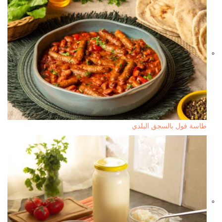
طاسة فول بالسجق البلدي