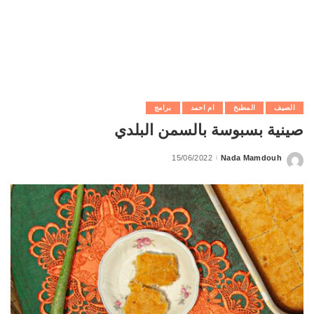
الصيف
المطبخ
ام احمد
برامج
صينية بسبوسة بالسمن البلدي
15/06/2022
Nada Mamdouh
Posted
by