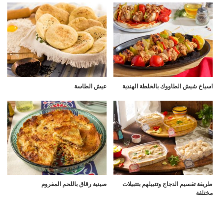
اسياخ شيش الطاووك بالخلطة الهندية
عيش الطاسة
طريقة تقسيم الدجاج وتتبيلهم بتتبيلات
صينية رقاق باللحم المفروم
مختلفة