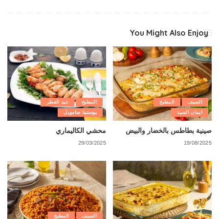
You Might Also Enjoy
الصيف
المطبخ
المطبخ
عيد الفطر
ايمان السيد
يوستينا صامويل
صينية بطاطس بالخضار والبيض
محشي الكاليماري
29/03/2025
19/08/2025
الصيف
المطبخ