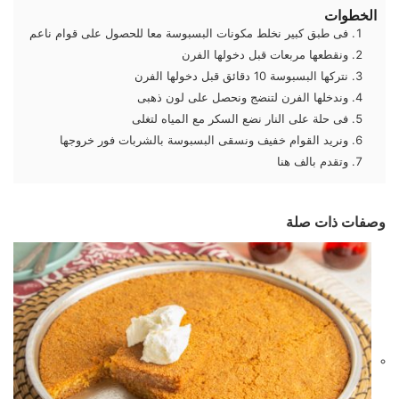
الخطوات
فى طبق كبير نخلط مكونات البسبوسة معا للحصول على قوام ناعم
ونقطعها مربعات قبل دخولها الفرن
نتركها البسبوسة 10 دقائق قبل دخولها الفرن
وندخلها الفرن لتنضج ونحصل على لون ذهبى
فى حلة على النار نضع السكر مع المياه لتغلى
ونريد القوام خفيف ونسقى البسبوسة بالشربات فور خروجها
وتقدم بالف هنا
وصفات ذات صلة