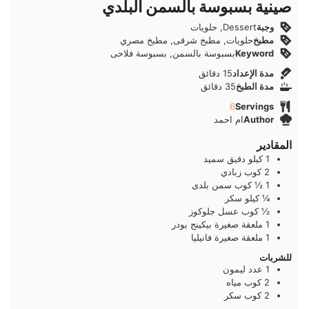
صينية بسبوسة بالسمن البلدي
وجبة
Dessert, حلويات
مطبخ
حلويات, مطبخ شرقى, مطبخ مصري
Keyword
بسبوسة بالسمن, بسبوسة فلاحى
دقائق
مدة الإعداد
15
دقائق
دقائق
مدة الطبخ
35
دقائق
6
Servings
Author
ام احمد
المقادير
1
كيلو
دقيق سميد
2
كوب
زبادي
1 ½
كوب
سمن بلدى
¼
كيلو
سكر
½
كوب
عسل جلوكوز
1
ملعقة صغيرة
بيكينج بودر
1
ملعقة صغيرة
فانيليا
للشربات
1
عدد
ليمون
2
كوب
مياه
2
كوب
سكر