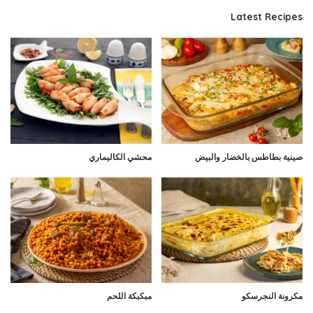
Latest Recipes
صينية بطاطس بالخضار والبيض
محشي الكاليماري
مكرونة النجرسكو
مبكبكة اللحم