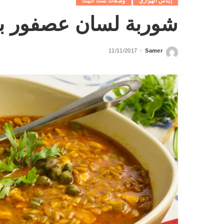
إيناس الهواري
وصفات ست البيت
شوربة لسان عصفور بال
11/11/2017
Samer
Posted
by