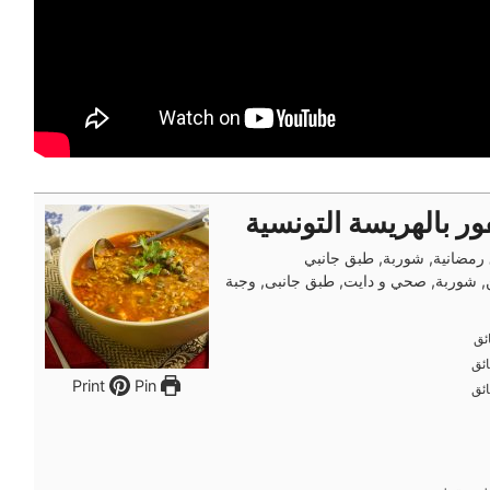
 بالهريسة التونسية
رمضانية, شوربة, طبق جانبي
, شوربة, صحي و دايت, طبق جانبى, وجبة
ئق
ئق
ئق
ئق
Pin
Print
ئق
ئق