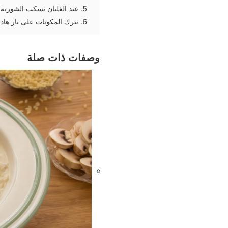
عند الغليان نسكب الشوربة 
نترك المكونات على نار هادئة لمدة 20 دقيقة او حتى تمام
وصفات ذات صلة