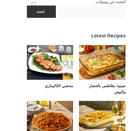
البحث عن وصفات
ابحث
Latest Recipes
صينية بطاطس بالخضار
محشي الكاليماري
والبيض