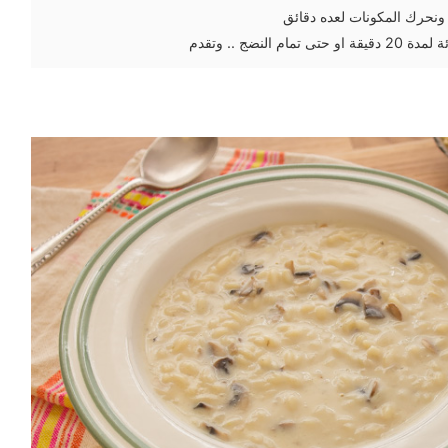
ونحرك المكونات لعده دقائق
 النضج .. وتقدم