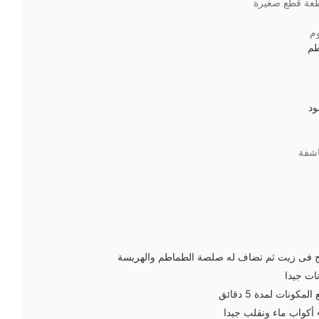
عة قطع صغيرة
م
م
ود
اشفة
ج فى زيت ثم تضاف له صلصة الطماطم والهريسة
ات جيدا
ونات لمدة 5 دقائق