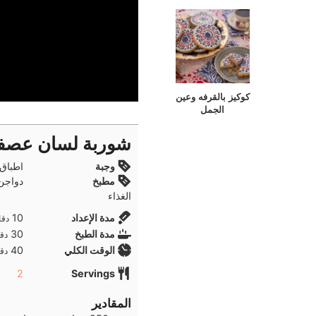
كوكيز بالقرفه وعين
الجمل
شوربة لسان عصفور
وجبة
اطباق 
مطبخ
دواجن
الغذاء
دقا
مدة الإعداد
10
دقا
دقا
مدة الطبخ
30
دقا
دقا
الوقت الكلي
40
دقا
2
Servings
المقادير