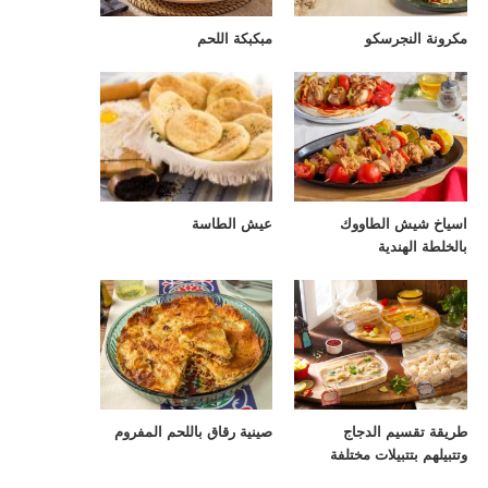
مكرونة النجرسكو
مبكبكة اللحم
اسياخ شيش الطاووك
عيش الطاسة
بالخلطة الهندية
طريقة تقسيم الدجاج
صينية رقاق باللحم المفروم
وتتبيلهم بتتبيلات مختلفة