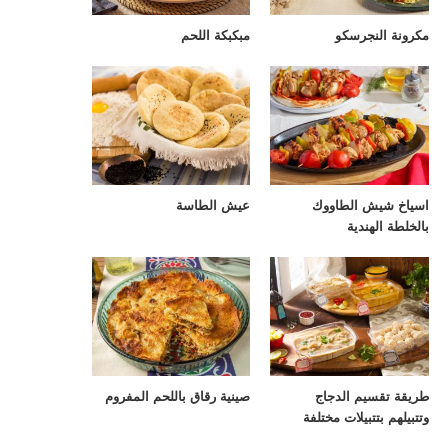
مكرونة النجرسكو
مبكبكة اللحم
اسياخ شيش الطاووك
عيش الطاسة
بالخلطة الهندية
طريقة تقسيم الدجاج
صينية رقاق باللحم المفروم
وتتبيلهم بتتبيلات مختلفة