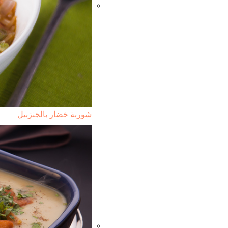
شوربة خضار بالجنزبيل