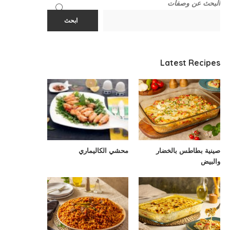
البحث عن وصفات
ابحث
Latest Recipes
صينية بطاطس بالخضار
محشي الكاليماري
والبيض