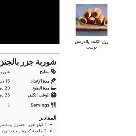
رول الكفتة بالفرنش
توست
شوربة جزر بالجنز
مطبخ
شوربة,
دقا
مدة الإعداد
15
دقا
دقا
مدة الطبخ
20
دقا
دقا
الوقت الكلي
35
دقا
2
Servings
المقادير
1
كيلو
جزر
مغسول ومقشر 
2
ملعقة كبيرة
زيت
زيتون