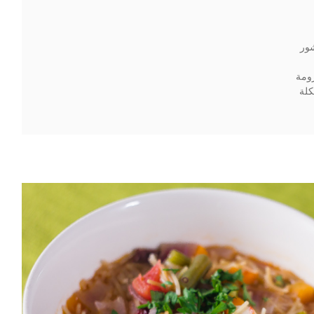
ور
ومة
لة