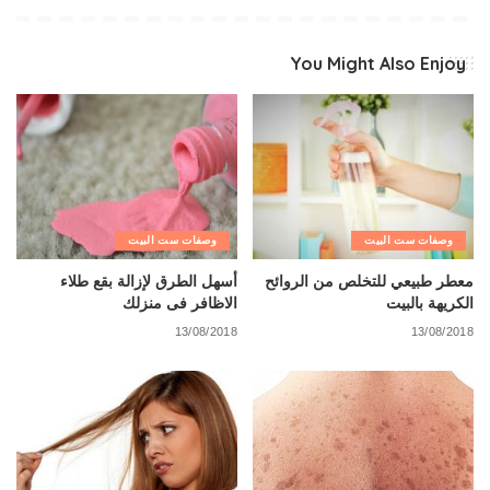
You Might Also Enjoy
وصفات ست البيت
وصفات ست البيت
معطر طبيعي للتخلص من الروائح
أسهل الطرق لإزالة بقع طلاء
الكريهة بالبيت
الاظافر فى منزلك
13/08/2018
13/08/2018