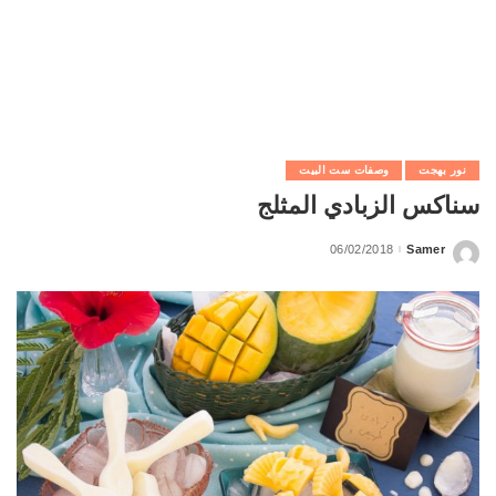
نور بهجت
وصفات ست البيت
سناكس الزبادي المثلج
06/02/2018
Samer
Posted
by