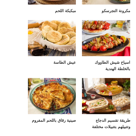
مكرونة النجرسكو
مبكبكة اللحم
اسياخ شيش الطاووك
عيش الطاسة
بالخلطة الهندية
طريقة تقسيم الدجاج
صينية رقاق باللحم المفروم
وتتبيلهم بتتبيلات مختلفة