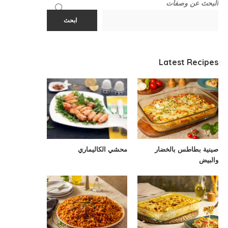
البحث عن وصفات
ابحث
Latest Recipes
صينية بطاطس بالخضار
محشي الكاليماري
والبيض