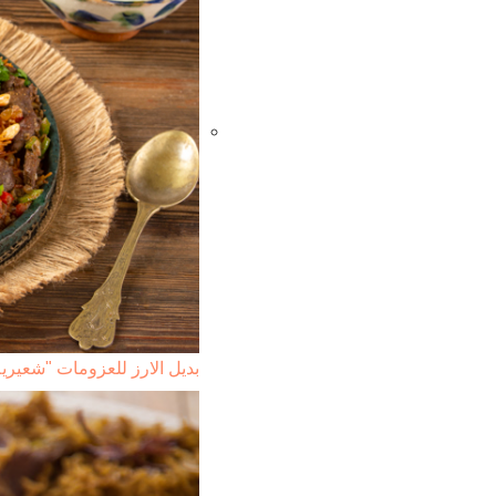
بديل الارز للعزومات "شعير