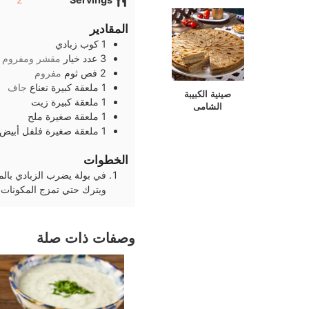
المقادير
1
كوب
زبادي
3
عدد
خيار
مقشر ومفروم
2
فص
ثوم
مفروم
1
ملعقة كبيرة
نعناع
جاف
صينية الكبيبة
1
ملعقة كبيرة
زيت
الشامى
1
ملعقة صغيرة
ملح
1
ملعقة صغيرة
فلفل أبيض
الخطوات
في بولة يضرب الزبادي بالمل
ويترك حتي تمزج المكونات 
وصفات ذات صلة