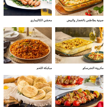
صينية بطاطس بالخضار والبيض
محشي الكاليماري
مكرونة النجرسكو
مبكبكة اللحم