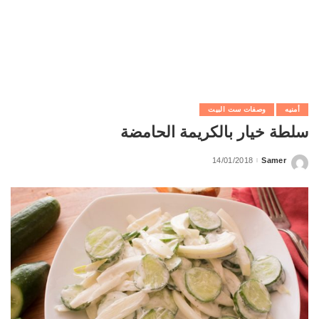
أمنيه
وصفات ست البيت
سلطة خيار بالكريمة الحامضة
14/01/2018
Samer
Posted
by