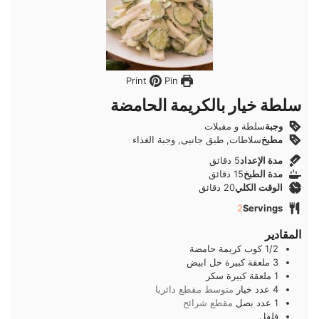
Pin
Print
سلطة خيار بالكريمة الحامضة
وجبة
سلطة و مقبلات
مطبخ
سلاطات, طبق جانبى, وجبة الغذاء
دقائق
مدة الإعداد
5
دقائق
دقائق
مدة الطبخ
15
دقائق
دقائق
الوقت الكلي
20
دقائق
2
Servings
المقادير
1/2
كوب
كريمة حامضة
3
ملعقة كبيرة
خل ابيض
1
ملعقة كبيرة
سكر
4
عدد
خيار
متوسط مقطع دائريا
1
عدد
بصل
مقطع شرائح
فلفل