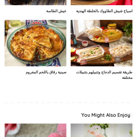
اسياخ شيش الطاووك بالخلطة الهندية
عيش الطاسة
طريقة تقسيم الدجاج وتتبيلهم بتتبيلات
صينية رقاق باللحم المفروم
مختلفة
You Might Also Enjoy