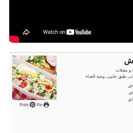
نش
و مقبلات
, طبق جانبى, وجبة الغذاء
ئق
ئق
ئق
ئق
ئق
ئق
Pin
Print