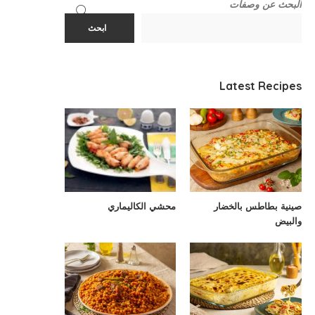
البحث عن وصفات
ابحث
Latest Recipes
صينية بطاطس بالخضار
محشي الكاليماري
والبيض