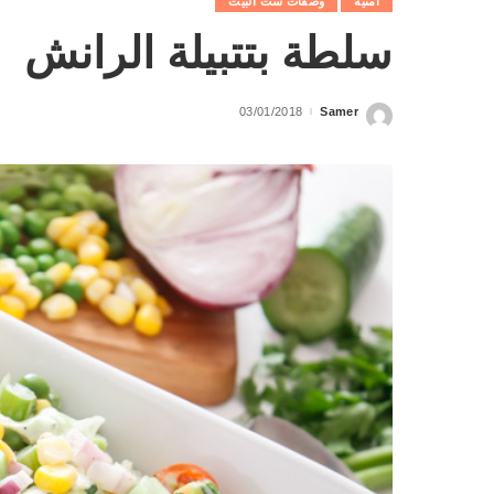
أمنيه
وصفات ست البيت
سلطة بتتبيلة الرانش
03/01/2018
Samer
Posted
by