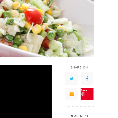
SHARE ON
Save
READ NEXT