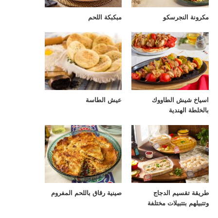
مكرونة النجرسكو
مبكبكة اللحم
اسياخ شيش الطاووك
عيش الطاسة
بالخلطة الهندية
طريقة تقسيم الدجاج
صينية رقاق باللحم المفروم
وتتبيلهم بتتبيلات مختلفة