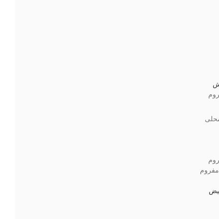
نش
وم
محلى
وم
مفروم
يض