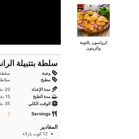
كرواسون بالتونة
والزيتون
سلطة بتتبيلة الرا
وجبة
سلطة 
مطبخ
سلاطات
دقا
مدة الإعداد
20
دقا
دقا
مدة الطبخ
15
دقا
دقا
الوقت الكلي
35
دقا
2
Servings
المقادير
12
كوب
بازلاء