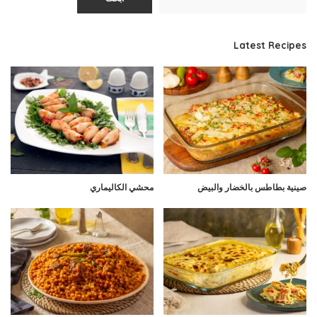
Latest Recipes
صينية بطاطس بالخضار والبيض
محشي الكاليماري