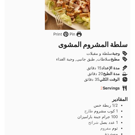
Pin
Print
سلطة المشروم المشوى
وجبة
سلطة و مقبلات
مطبخ
سلاطات, طبق جانبى, وجبة الغذاء
دقائق
مدة الإعداد
15
دقائق
دقائق
مدة الطبخ
20
دقائق
دقائق
الوقت الكلي
35
دقائق
2
Servings
المقادير
1/2
ربطة
خس
1
كوب
مشروم
طازج
100
جرام
جبنة باراميزان
1
عدد
بصل
شرائح
ثوم
مفروم
مستردة