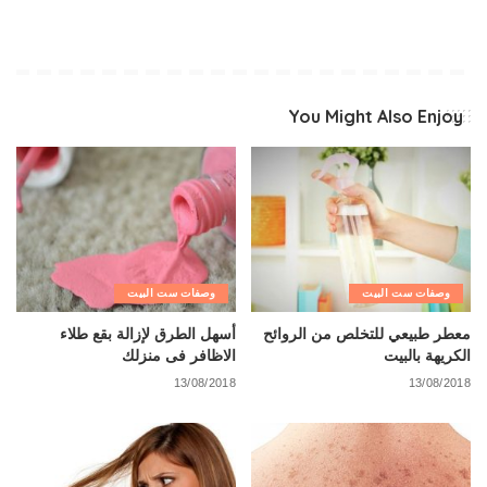
You Might Also Enjoy
وصفات ست البيت
وصفات ست البيت
معطر طبيعي للتخلص من الروائح
أسهل الطرق لإزالة بقع طلاء
الكريهة بالبيت
الاظافر فى منزلك
13/08/2018
13/08/2018