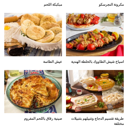
مكرونة النجرسكو
مبكبكة اللحم
اسياخ شيش الطاووك بالخلطة الهندية
عيش الطاسة
طريقة تقسيم الدجاج وتتبيلهم بتتبيلات
صينية رقاق باللحم المفروم
مختلفة