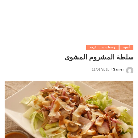
أمنيه
وصفات ست البيت
سلطة المشروم المشوى
11/01/2018
Samer
Posted
by