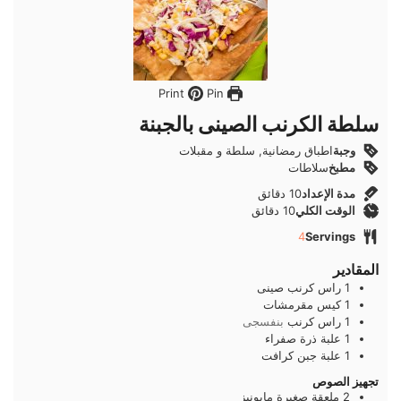
Pin
Print
سلطة الكرنب الصينى بالجبنة
وجبة
اطباق رمضانية, سلطة و مقبلات
مطبخ
سلاطات
دقائق
مدة الإعداد
10
دقائق
دقائق
الوقت الكلي
10
دقائق
4
Servings
المقادير
1
راس
كرنب صينى
1
كيس
مقرمشات
1
راس
كرنب
بنفسجى
1
علبة
ذرة صفراء
1
علبة
جبن كرافت
تجهيز الصوص
2
ملعقة صغيرة
مايونيز