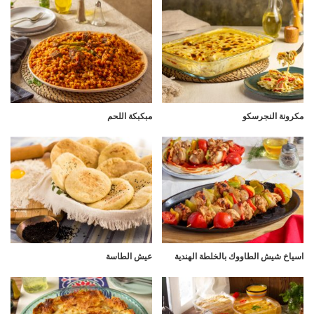
مكرونة النجرسكو
مبكبكة اللحم
اسياخ شيش الطاووك بالخلطة الهندية
عيش الطاسة