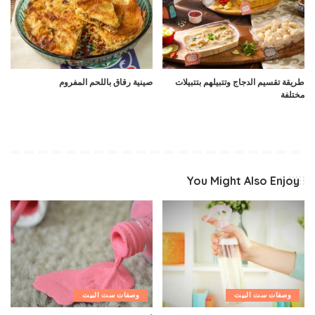
طريقة تقسيم الدجاج وتتبيلهم بتتبيلات
صينية رقاق باللحم المفروم
مختلفة
You Might Also Enjoy
وصفات ست البيت
وصفات ست البيت