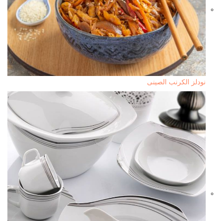
نودلز الكرنب الصينى