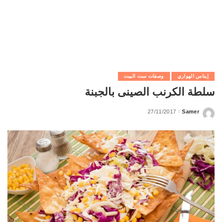
إيناس الهواري
وصفات ست البيت
سلطة الكرنب الصينى بالجبنة
27/11/2017
Samer
Posted
by