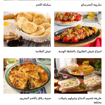
مكرونة النجرسكو
مبكبكة اللحم
اسياخ شيش الطاووك بالخلطة الهندية
عيش الطاسة
طريقة تقسيم الدجاج وتتبيلهم بتتبيلات
صينية رقاق باللحم المفروم
مختلفة