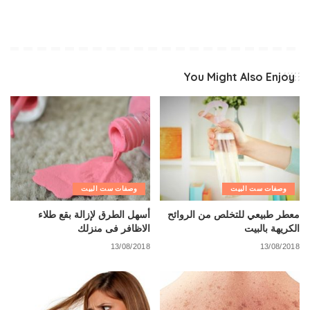
You Might Also Enjoy
وصفات ست البيت
وصفات ست البيت
معطر طبيعي للتخلص من الروائح
أسهل الطرق لإزالة بقع طلاء
الكريهة بالبيت
الاظافر فى منزلك
13/08/2018
13/08/2018