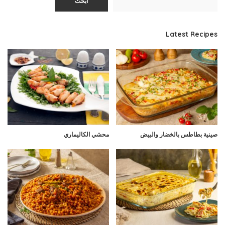
ابحث
Latest Recipes
صينية بطاطس بالخضار والبيض
محشي الكاليماري