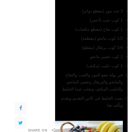
3 عدد موز (مقطع دوائر)
1 كوب عنب (أحمر)
1 كوب تفاح (مقطع مكعبات)
1/2 كوب مانجو (مقطعة)
1/4 كوب برتقال (مقطع)
1 كوب عصير مانجو
1 كوب حليب (مكثف)
في بولة نضع الموز والعنب والتفاح
والمانجو والبرتقال وعصير المانجو
والحليب المكثف ونقلب جيدا الخليط.
يصب الخليط في كاس التقديم ويقدم
وبألف هنا.
وصفات ذات صلة
SHARE ON