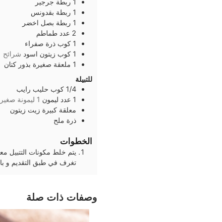
1
ربطة
جرجير
1
ربطة
بقدونس
1
ربطة
بصل اخضر
2
عدد
طماطم
1
كوب
ذرة صفراء
1
كوب
زيتون اسود
شرائح
1
ملعقة صغيرة
بذور كتان
للتبيلة
1/4
كوب
حليب رايب
1
عدد
ليمون
1 ليمونة صغيرة
معلقة كبيرة
زيت زيتون
ذرة
ملح
الخطوات
يتم خلط مكونات التتبيل معا
تغرف في طبق التقديم و باله
وصفات ذات صلة