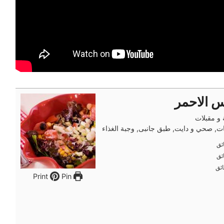
 الاحمر
و مقبلات
, صحي و دايت, طبق جانبى, وجبة الغذاء
ئق
ئق
ئق
ئق
ئق
ئق
Pin
Print