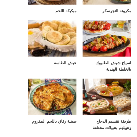
مكرونة النجرسكو
مبكبكة اللحم
اسياخ شيش الطاووك
عيش الطاسة
بالخلطة الهندية
طريقة تقسيم الدجاج
صينية رقاق باللحم المفروم
وتتبيلهم بتتبيلات مختلفة