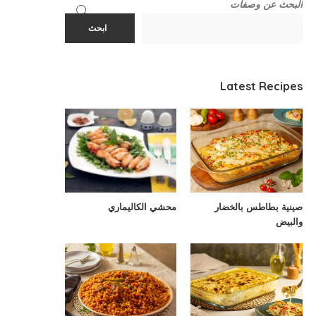
البحث عن وصفات
ابحث
Latest Recipes
صينية بطاطس بالخضار
محشي الكاليماري
والبيض