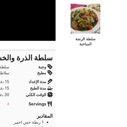
سلطة الرنجة
الساخنة
سلطة الذرة والخس
وجبة
سلطة 
مطبخ
سلاطات
دقا
مدة الإعداد
15
دقا
دقا
مدة الطبخ
15
دقا
دقا
الوقت الكلي
30
دقا
4
Servings
المقادير
1
ربطة
خس احمر