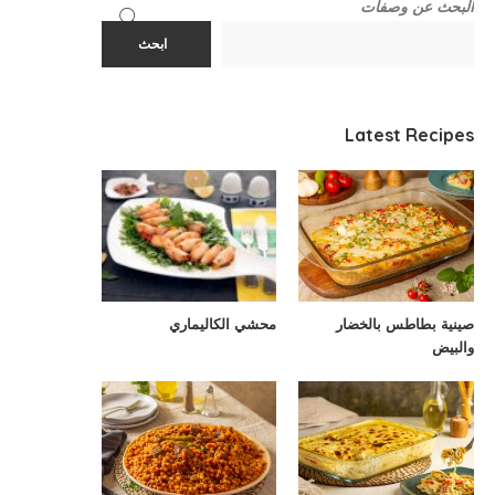
البحث عن وصفات
ابحث
Latest Recipes
صينية بطاطس بالخضار
محشي الكاليماري
والبيض