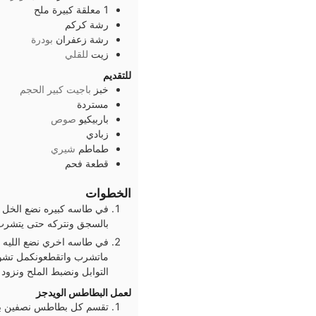
1
معلقة كبيرة
ملح
رشة
كركم
رشة
زعفران
بودرة
زيت
للقلي
للتقديم
خبز
باجيت كبير الحجم
مستردة
باربيكيو
صوص
زبادي
طماطم
شيري
قطعة
فحم
الخطوات
في طاسه كبيره نضع الخل 
بالسجق ونتركه حتى يتشرب 
في طاسه اخري نضع الليه و
ماتشرب واتقطعونكمل تشويح
التوابل ونضبط الملح ونزود 
لعمل البطاطس الويدجز
تقسم كل بطاطس نصفين بالط