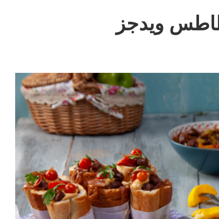
طاطس ويدجز