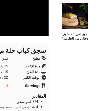
خبز الارز المسلوق
(خالي من الجلوتين)
سجق كباب حلة م
مطبخ
طبق ر
دقا
مدة الإعداد
15
دقا
دقا
مدة الطبخ
15
دقا
دقا
الوقت الكلي
30
دقا
4
Servings
المقادير
3/4
كيلو
سجق
4
عدد
بصل
كبير الحجم ومق