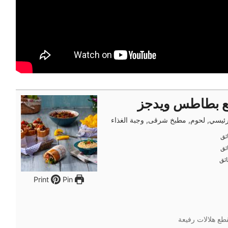
ع بطاطس ويدجز
ئيسي, لحوم, مطبخ شرقى, وجبة الغذاء
ئق
ئق
ئق
ئق
ئق
ئق
Pin
Print
طع هلالات رفيعة