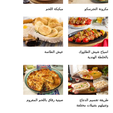
مكرونة النجرسكو
مبكبكة اللحم
اسياخ شيش الطاووك
عيش الطاسة
بالخلطة الهندية
طريقة تقسيم الدجاج
صينية رقاق باللحم المفروم
وتتبيلهم بتتبيلات مختلفة