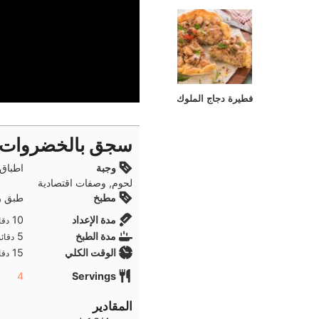
فطيرة دجاج الملوك
سجق بالخضروات
وجبة
اطباق 
لحوم, وصفات اقتصادية
مطبخ
طبق ر
دقا
مدة الإعداد
10
دقا
دقائ
مدة الطبخ
5
دقائ
دقا
الوقت الكلي
15
دقا
4
Servings
المقادير