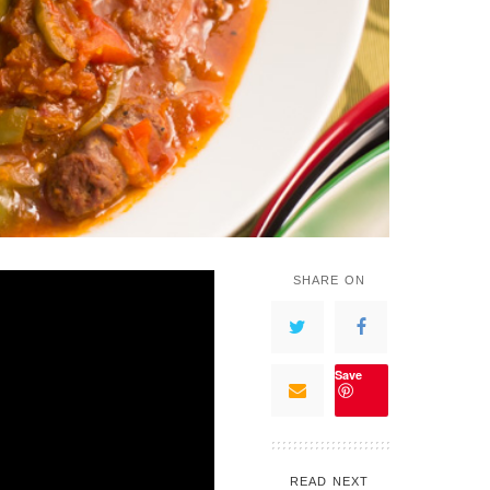
SHARE ON
Save
READ NEXT