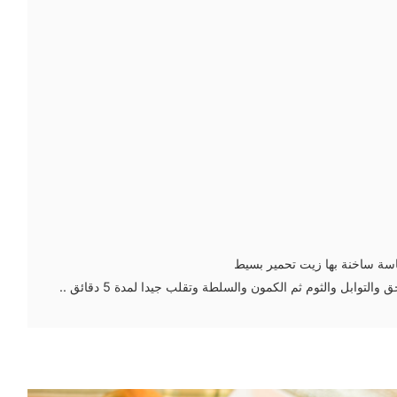
ة ساخنة بها زيت تحمير بسيط
تضاف الخضروات إلى السجق والتوابل والثوم ثم الكمون والسلطة وتقلب جيدا لمدة 5 دقائق ..