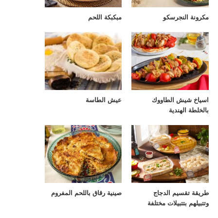
مكرونة النجرسكو
مبكبكة اللحم
اسياخ شيش الطاووك
عيش الطاسة
بالخلطة الهندية
طريقة تقسيم الدجاج
صينية رقاق باللحم المفروم
وتتبيلهم بتتبيلات مختلفة