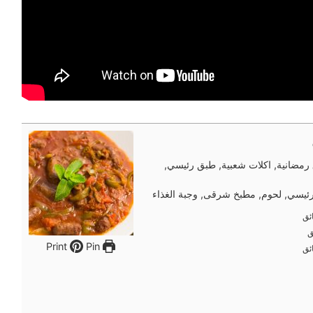
رمضانية, اكلات شعبية, طبق رئيسي,
ئيسي, لحوم, مطبخ شرقى, وجبة الغذاء
ئق
ئق
ق
ق
Pin
Print
ئق
ئق