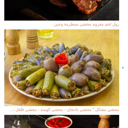
رول لحم مفروم محشي بسطرمة وجبن
محشي مشكل " محشي باذنجان - محشي كوسة - محشي فلفل -…