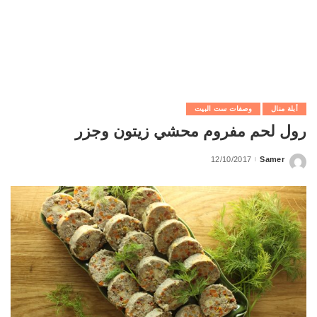
أبلة منال
وصفات ست البيت
رول لحم مفروم محشي زيتون وجزر
12/10/2017
Samer
Posted
by