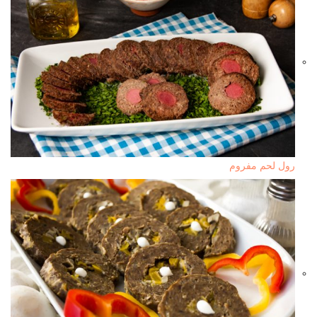
رول لحم مفروم