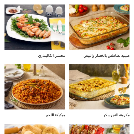
صينية بطاطس بالخضار والبيض
محشي الكاليماري
مكرونة النجرسكو
مبكبكة اللحم