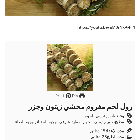
https://youtu.be/aM8rYkA-kPI
Pin
Print
رول لحم مفروم محشي زيتون وجزر
وجبة
طبق رئيسي, لحوم
مطبخ
طبق رئيسي, لحوم, مطبخ شرقى, وجبة العشاء, وجبة الغذاء
دقائق
مدة الإعداد
15
دقائق
دقائق
مدة الطبخ
25
دقائق