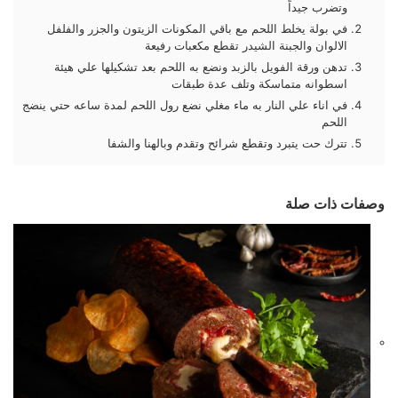
وتضرب جيداً
في بولة يخلط اللحم مع باقي المكونات الزيتون والجزر والفلفل
الالوان والجبنة الشيدر تقطع مكعبات رفيعة
تدهن ورقة الفويل بالزبد ونضع به اللحم بعد تشكيلها علي هيئة
اسطوانه متماسكة وتلف عدة طبقات
في اناء علي النار به ماء مغلي نضع رول اللحم لمدة ساعه حتي ينضج
اللحم
تترك حت يتبرد وتقطع شرائح وتقدم وبالهنا والشفا
وصفات ذات صلة