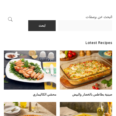
البحث عن وصفات
ابحث
Latest Recipes
صينية بطاطس بالخضار والبيض
محشي الكاليماري