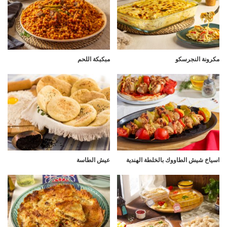
مكرونة النجرسكو
مبكبكة اللحم
اسياخ شيش الطاووك بالخلطة الهندية
عيش الطاسة