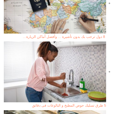
8 دول ترحب بك بدون تأشيرة ... وأفضل أماكن الزيارة…
5 طرق تسليك حوض المطبخ و البالوعات فى دقائق