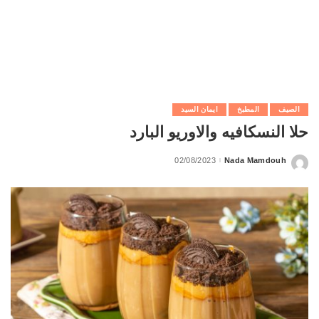
الصيف
المطبخ
ايمان السيد
حلا النسكافيه والاوريو البارد
02/08/2023
Nada Mamdouh
Posted
by