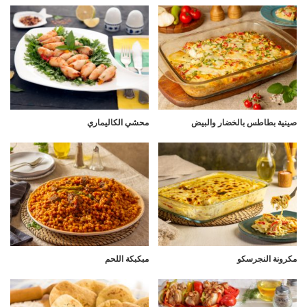
صينية بطاطس بالخضار والبيض
محشي الكاليماري
مكرونة النجرسكو
مبكبكة اللحم