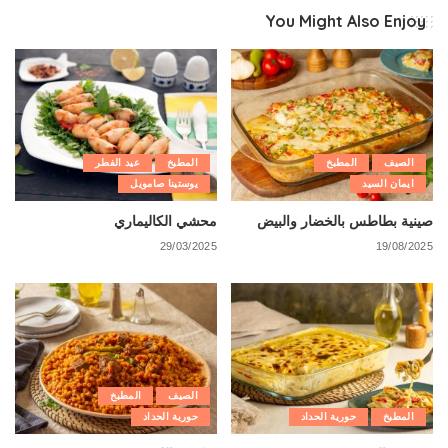
You Might Also Enjoy
الصيف
المطبخ
المطبخ
عيد الفطر
ايمان السيد
يوستينا صامويل
صينية بطاطس بالخضار والبيض
محشي الكاليماري
29/03/2025
19/08/2025
الصيف
المطبخ
المطبخ
حورية الحداد
حورية الحداد