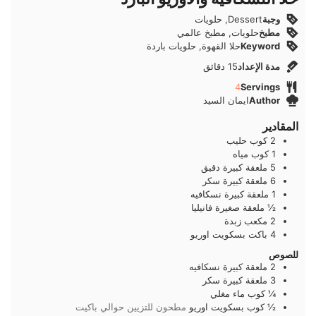
وجبة
Dessert, حلويات
مطبخ
حلويات, مطبخ عالمي
Keyword
حلا القهوة, حلويات باردة
دقائق
مدة الإعداد
15
دقائق
4
Servings
Author
ايمان السيد
المقادير
2
كوب
حليب
1
كوب
مياه
5
ملعقة كبيرة
دقيق
6
ملعقة كبيرة
سكر
1
ملعقة كبيرة
نسكافيه
½
ملعقة صغيرة
فانيليا
2
مكعب
زبدة
4
باكت
بسكويت اوريو
للصوص
2
ملعقة كبيرة
نسكافيه
3
ملعقة كبيرة
سكر
¼
كوب
ماء مغلي
½
كوب
بسكويت اوريو
مطحون للتزيين حوالي باكيت