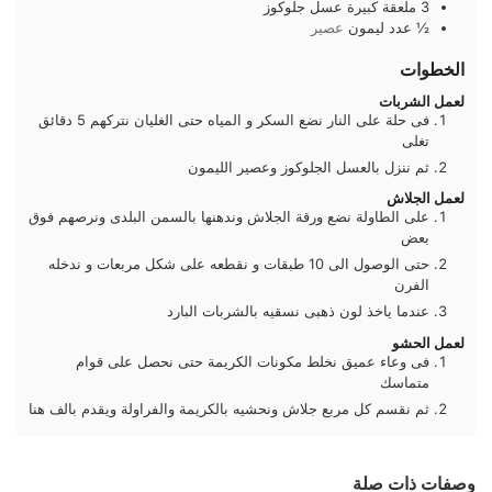
3
ملعقة كبيرة
عسل جلوكوز
½
عدد
ليمون
عصير
الخطوات
لعمل الشربات
فى حلة على النار نضع السكر و المياه حتى الغليان نتركهم 5 دقائق
تغلى
ثم ننزل بالعسل الجلوكوز وعصير الليمون
لعمل الجلاش
على الطاولة نضع ورقة الجلاش وندهنها بالسمن البلدى ونرصهم فوق
بعض
حتى الوصول الى 10 طبقات و نقطعه على شكل مربعات و ندخله
الفرن
عندما ياخذ لون ذهبى نسقيه بالشربات البارد
لعمل الحشو
فى وعاء عميق نخلط مكونات الكريمة حتى نحصل على قوام
متماسك
ثم نقسم كل مربع جلاش ونحشيه بالكريمة والفراولة ويقدم بالف هنا
وصفات ذات صلة