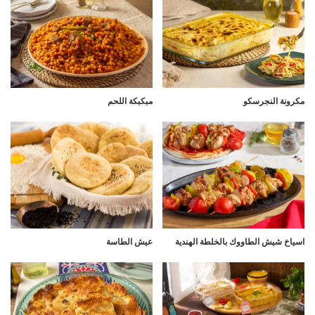
مكرونة النجرسكو
مبكبكة اللحم
اسياخ شيش الطاووك بالخلطة الهندية
عيش الطاسة