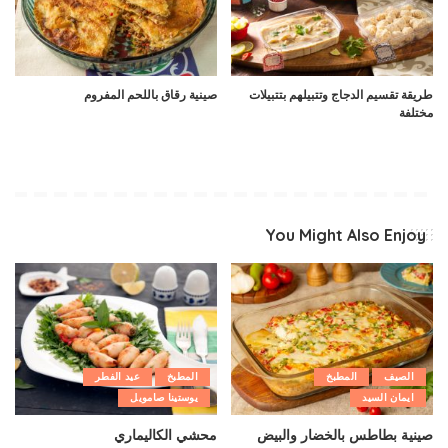
طريقة تقسيم الدجاج وتتبيلهم بتتبيلات
صينية رقاق باللحم المفروم
مختلفة
You Might Also Enjoy
الصيف
المطبخ
المطبخ
عيد الفطر
ايمان السيد
يوستينا صامويل
صينية بطاطس بالخضار والبيض
محشي الكاليماري