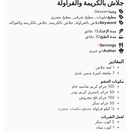
جلاش بالكريمة والفراولة
وجبة
Dessert
مطبخ
حلويات, مطبخ شرقى, مطبخ مصري
Keyword
جلاش بالفراولة, جلاش بالكريمة, جلاش بالكريمة والفواكه
دقائق
مدة الإعداد
15
دقائق
دقائق
مدة الطبخ
30
دقائق
8
Servings
Author
ابو خيري
المقادير
1
لفة
جلاش
7
ملعقة كبيرة
سمن بلدي
مكونات الحشو
100
جرام
كريم شانتيه خام
50
جرام
باستري كريم بودر
100
جرام
ثلج مجروش
50
جرام
سكر
¼
كيلو
فراولة
مقطع مكعبات صغيرة
لعمل الشربات
2
كوب
سكر
1
كوب
مياه