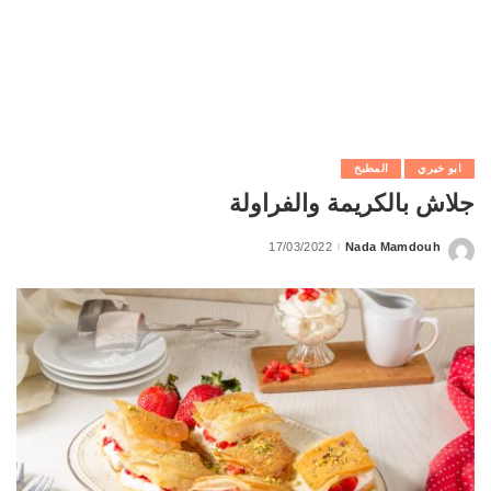
ابو خيري
المطبخ
جلاش بالكريمة والفراولة
17/03/2022
Nada Mamdouh
Posted
by