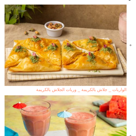
الواربات _ جلاش بالكريمة _ وربات الجلاش بالكريمة