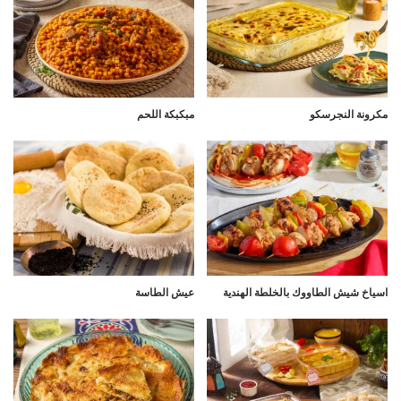
مكرونة النجرسكو
مبكبكة اللحم
اسياخ شيش الطاووك بالخلطة الهندية
عيش الطاسة