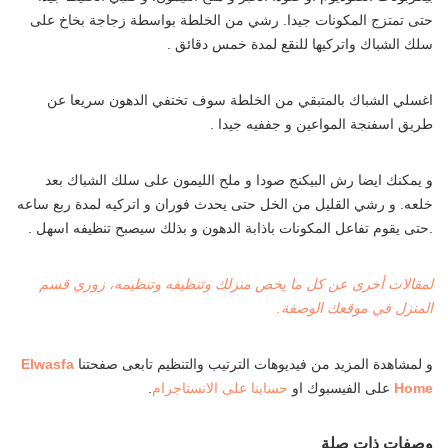
حتى تمتزج المكونات جيدا. رشي من الخلطة بواسطة زجاجة بخاخ على
سلك الشباك واتركيها للنقع لمدة خمس دقائق .
اغسلي الشباك بالمتبقي من الخلطة سوف تختفي الدهون سريعا عن
طريق اسفنجة المواعين و جففيه جيدا .
و يمكنك ايضا رش البيكنج صودا و ملح الليمون على سلك الشباك بعد
خلعه. و رشي القليل من الخل حتى يحدث فوران و اتركيه لمدة ربع ساعه
.حتى يقوم تفاعل المكونات باذابة الدهون و بذلك سيصبح تنظيفه اسهل .
لمقالات أخرى عن كل ما يخص منزلك وتنظيفه وتنظيمه، زوري قسم
المنزل في موقعك الوصفة.
و لمشاهدة المزيد من فيديوهات الترتيب والتنظيم تابعى صفحتنا
Elwasfa
Home
على الفيسبوك او
حسابنا على الانستاجرام
.
وصفات ذات صلة