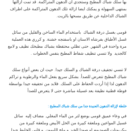
بها سلك شباك المطبخ وستجدي أن الدهون المتراكمة. قد تمت ازالتها
بمنتهى السهولة و يمكنك ايضا ازالة تلك الدهون المتراكمة على اطراف
الشباك الداخلية عن طريق مسحها بالزيت.
قومى بغسل درفة الشباك باستخدام الماء الساخن والقليل من سائل
غسل الأطباق بفرشاه الاسنان او باسفنجه خشنة. و كرري هذه العملية
مرة واحدة فى الشهر. حتى تظلي محتفظة بشباك مطبخك نظيف و لامع
كالجديد ولا تنسي تنظيف شفاط المطبخ بنفس الخطوات .
لا تنسي تجفيف درفة الشباك و السلك جيدا. حيث ان بعض أنواع سلك
شباك المطبخ تتعرض للصدأ. بشكل سريع بفعل الماء والرطوبة و تراكم
الدهون لذا إذا أردت الحفاظ على السلك. فلابد من تجفيفه جيدا بواسطة
فوطة قطنية نظيفة بعد غسيلة مباشرة حتى لا يتعرض للصدأ
خلطة لإزالة الدهون العنيدة جدا من سلك شباك المطبخ :
في وعاء عميق قومى بوضع لتر من الماء المغلي. مضاف إليه سائل
غسيل المواعين وملعقة كبيرة من الخل الأبيض وملعقة كبيرة من
بيكربونات الصوديوم او صودا الخبز و ملح الليمون. و قلبي الخليط جيدا