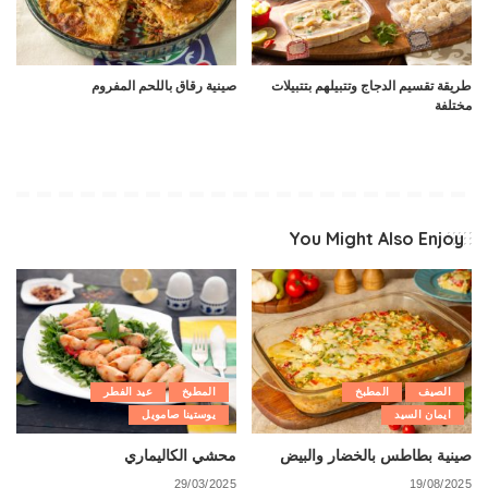
طريقة تقسيم الدجاج وتتبيلهم بتتبيلات
صينية رقاق باللحم المفروم
مختلفة
You Might Also Enjoy
الصيف
المطبخ
المطبخ
عيد الفطر
ايمان السيد
يوستينا صامويل
صينية بطاطس بالخضار والبيض
محشي الكاليماري
29/03/2025
19/08/2025