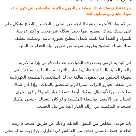
طريقة تنظيف سلك شباك المطبخ من الدهون و الاتربة الملتصقة و التى تكون طبقه
سوداء عليه و من ثم تكون الصدأ :
تتراكم بقايا الأبخرة الدهنية الناتجة عن القلى و التحمير و الطبخ بشكل عام
على سلك شباك المطبخ. مما يجعل شكله غير محبب و اكثر عرضة
للسواد و الصدأ كما يفسد شكل المطبخ بصورة عامة. ويمكنك تنظيف
سلك شباك المطبخ بطريقة سهلة عن طريق اتباع الخطوات التالية :
فى البداية قومى بفك درفة الشباك و بعد ذلك قومى بإزالة الاتربة
والغبارالعالق بالسلك فتنظيف الغبار والأتربة من السلك. يساعدك في
سهولة التخلص من الدهون العالقة به. لذا استخدمي المكنسة الكهربائية
في شفط الغبارو التراب المتراكم و الملتصق بالسلك . وإذا كان شباك
مطبخك من الألوميتال. يمكنك أيضا شفط الغبار المتراكم في مجرى
الشباك من الأسفل بواسطة المكنسة و لو كان الشباك خشبي يمكنك
استخدام المكنسة في إزالة الغبار ايضا بين ثنايا الخشب .
ثانيا قومى التخلص من الدهون العالقة و ذلك عن طريق استخدام زيت
الطعام .فقط اغمسي قطعة من القماش في القليل من الزيت ثم امسحي