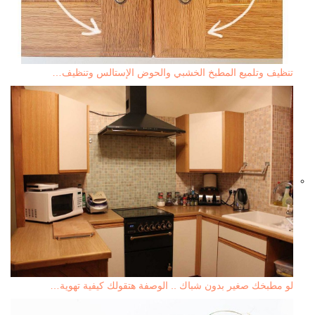
تنظيف وتلميع المطبخ الخشبي والحوض الإستالس وتنظيف…
لو مطبخك صغير بدون شباك .. الوصفة هتقولك كيفية تهوية…