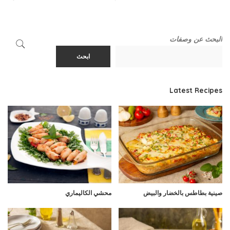
البحث عن وصفات
ابحث
Latest Recipes
صينية بطاطس بالخضار والبيض
محشي الكاليماري