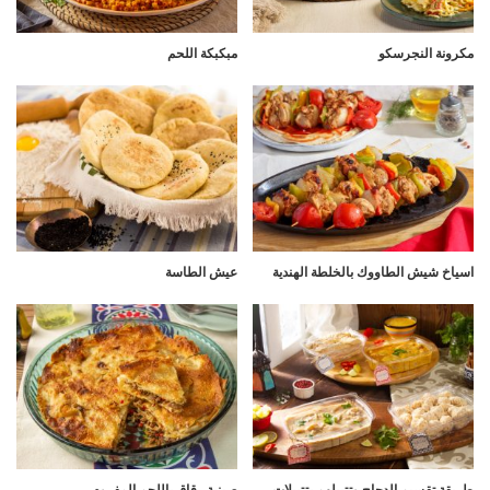
مكرونة النجرسكو
مبكبكة اللحم
اسياخ شيش الطاووك بالخلطة الهندية
عيش الطاسة
طريقة تقسيم الدجاج وتتبيلهم بتتبيلات
صينية رقاق باللحم المفروم