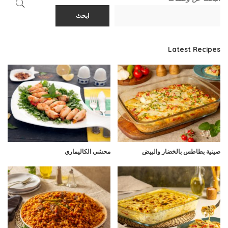
ابحث
Latest Recipes
صينية بطاطس بالخضار والبيض
محشي الكاليماري