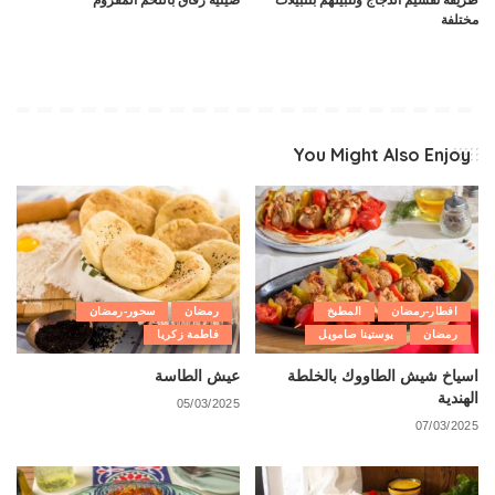
مختلفة
You Might Also Enjoy
افطار-رمضان
المطبخ
رمضان
سحور-رمضان
رمضان
يوستينا صامويل
فاطمة زكريا
اسياخ شيش الطاووك بالخلطة
عيش الطاسة
الهندية
05/03/2025
07/03/2025