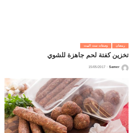
رمضان
وصفات ست البيت
تخزين كفتة لحم جاهزة للشوي
15/05/2017
Samer
Posted
by