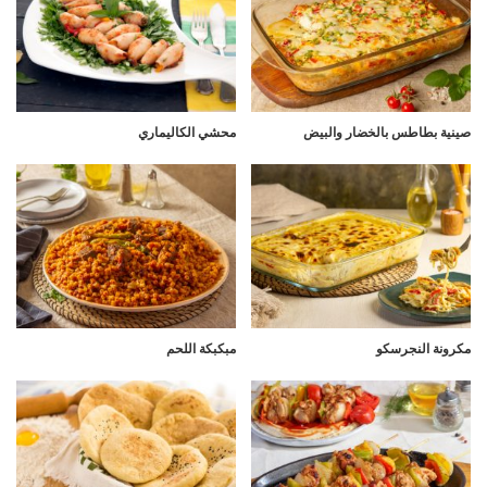
صينية بطاطس بالخضار والبيض
محشي الكاليماري
مكرونة النجرسكو
مبكبكة اللحم