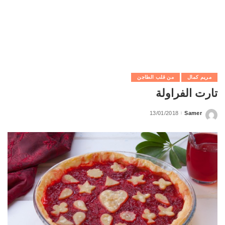
مريم كمال
من قلب الطاجن
تارت الفراولة
13/01/2018
Samer
Posted
by