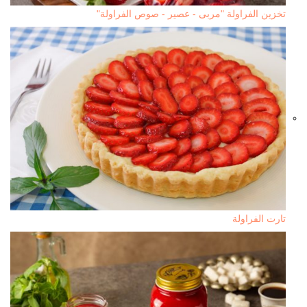
تخزين الفراولة "مربى - عصير - صوص الفراولة"
تارت الفراولة