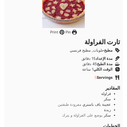
Pin
Print
تارت الفراولة
مطبخ
حلويات, مطبح فرنسي
دقائق
مدة الإعداد
15
دقائق
دقائق
مدة الطبخ
45
دقائق
ساعة
الوقت الكلي
1
ساعة
5
Servings
المقادير
فراولة
سكر
عجينة باف باستري
مفرودة طبقتين
زبدة
سكر
يوضع على الفراولة و يترك
الخطوات