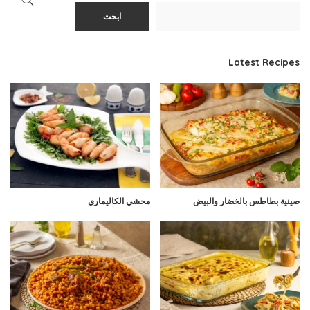
ابحث
Latest Recipes
صينية بطاطس بالخضار والبيض
محشي الكاليماري