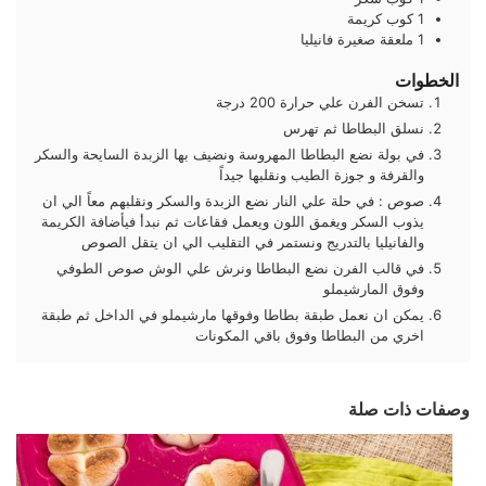
1
كوب
كريمة
1
ملعقة صغيرة
فانيليا
الخطوات
تسخن الفرن علي حرارة 200 درجة
نسلق البطاطا ثم تهرس
في بولة نضع البطاطا المهروسة ونضيف بها الزبدة السايحة والسكر
والقرفة و جوزة الطيب ونقلبها جيداً
صوص : في حلة علي النار نضع الزبدة والسكر ونقلبهم معاً الي ان
يذوب السكر ويغمق اللون ويعمل فقاعات ثم نبدأ فيأضافة الكريمة
والفانيليا بالتدريج ونستمر في التقليب الي ان يتقل الصوص
في قالب الفرن نضع البطاطا ونرش علي الوش صوص الطوفي
وفوق المارشيملو
يمكن ان نعمل طبقة بطاطا وفوقها مارشيملو في الداخل ثم طبقة
اخري من البطاطا وفوق باقي المكونات
وصفات ذات صلة