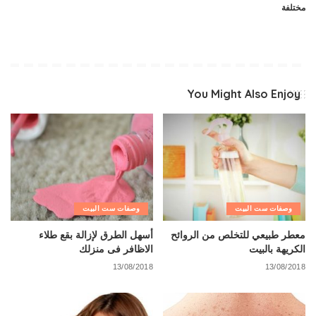
مختلفة
You Might Also Enjoy
وصفات ست البيت
وصفات ست البيت
معطر طبيعي للتخلص من الروائح
أسهل الطرق لإزالة بقع طلاء
الكريهة بالبيت
الاظافر فى منزلك
13/08/2018
13/08/2018