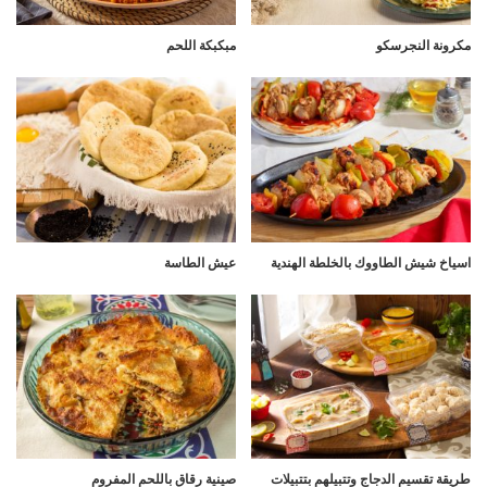
مكرونة النجرسكو
مبكبكة اللحم
اسياخ شيش الطاووك بالخلطة الهندية
عيش الطاسة
طريقة تقسيم الدجاج وتتبيلهم بتتبيلات
صينية رقاق باللحم المفروم