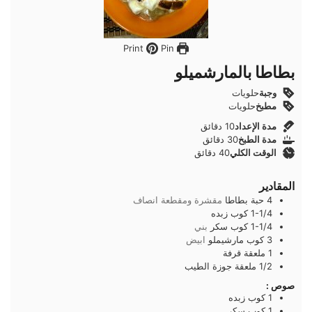
Pin
Print
بطاطا بالمارشميلو
وجبة
حلويات
مطبخ
حلويات
دقائق
مدة الإعداد
10
دقائق
دقائق
مدة الطبخ
30
دقائق
دقائق
الوقت الكلي
40
دقائق
المقادير
4
حبة
بطاطا
مقشرة ومقطعة انصاف
1-1/4
كوب
زبده
1-1/4
كوب
سكر
بني
3
كوب
مارشيملو
ابيض
1
ملعقة
قرفة
1/2
ملعقة
جوزة الطيب
صوص :
1
كوب
زبده
1
كوب
سكر