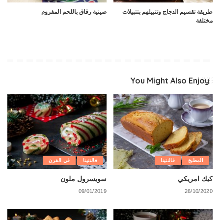
طريقة تقسيم الدجاج وتتبيلهم بتتبيلات
صينية رقاق باللحم المفروم
مختلفة
You Might Also Enjoy
المطبخ
فالنتينا
فالنتينا
في الفرن
كيك امريكي
سويسرول ملون
09/01/2019
26/10/2020