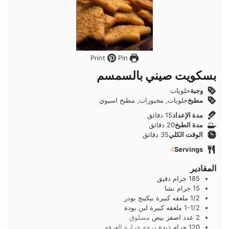
Pin
Print
بسكويت صيني بالسمسم
وجبة
حلويات
مطبخ
حلويات, مخبوزات, مطبخ اسيوي
دقائق
مدة الإعداد
15
دقائق
دقائق
مدة الطبخ
20
دقائق
دقائق
الوقت الكلي
35
دقائق
4
Servings
المقادير
185
جرام
دقيق
15
جرام
نشا
1/2
ملعقه كبيرة
بيكينج بودر
1-1/2
ملعقه كبيرة
لبن بودة
2
عدد
اصفر بيض
مسلوق
120
جرام
ذبدة
درجة حرارة الغرفة