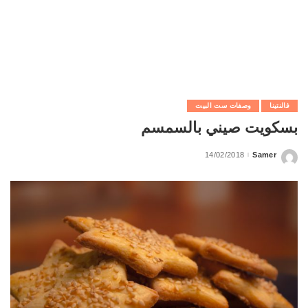
فالنتينا
وصفات ست البيت
بسكويت صيني بالسمسم
14/02/2018
Samer
Posted
by