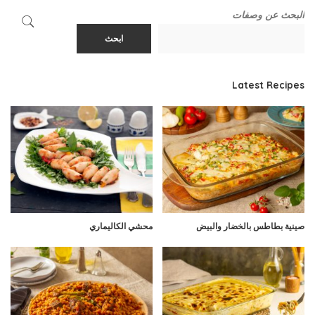
البحث عن وصفات
ابحث
Latest Recipes
صينية بطاطس بالخضار والبيض
محشي الكاليماري