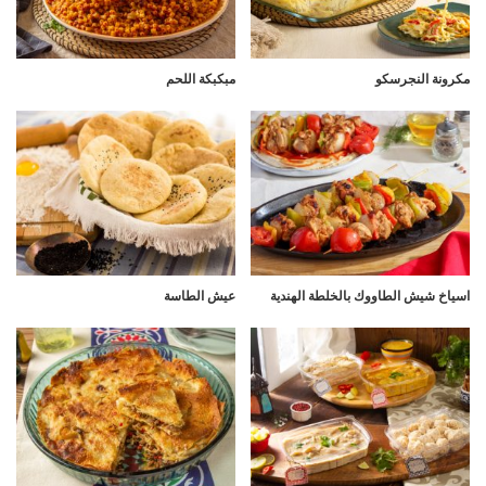
مكرونة النجرسكو
مبكبكة اللحم
اسياخ شيش الطاووك بالخلطة الهندية
عيش الطاسة