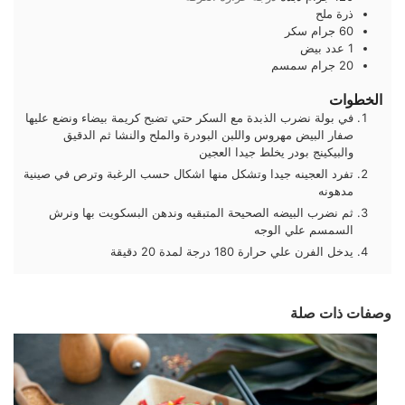
ذرة ملح
60
جرام
سكر
1
عدد
بيض
20
جرام
سمسم
الخطوات
في بولة نضرب الذبدة مع السكر حتي تضبح كريمة بيضاء ونضع عليها
صفار البيض مهروس واللبن البودرة والملح والنشا ثم الدقيق
والبيكينج بودر يخلط جيدا العجين
تفرد العجينه جيدا وتشكل منها اشكال حسب الرغبة وترص في صينية
مدهونه
ثم نضرب البيضه الصحيحة المتبقيه وندهن البسكويت بها ونرش
السمسم علي الوجه
يدخل الفرن علي حرارة 180 درجة لمدة 20 دقيقة
وصفات ذات صلة