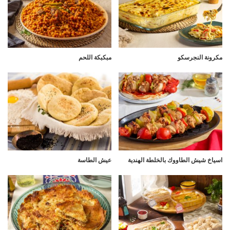
مكرونة النجرسكو
مبكبكة اللحم
اسياخ شيش الطاووك بالخلطة الهندية
عيش الطاسة