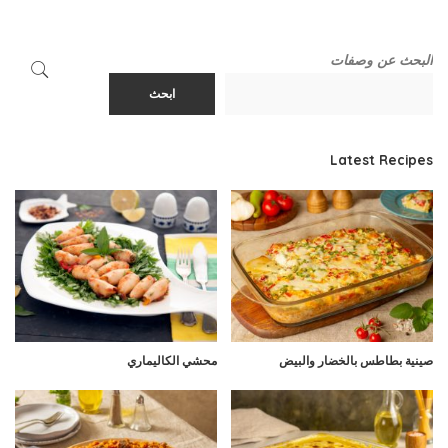
البحث عن وصفات
ابحث
Latest Recipes
صينية بطاطس بالخضار والبيض
محشي الكاليماري