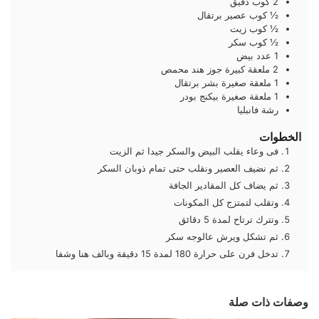
2
كوب
دقيق
½
كوب
عصير برتقال
½
كوب
زيت
½
كوب
سكر
1
عدد
بيض
2
ملعقة كبيرة
جوز هند محمص
1
ملعقة صغيرة
بشر برتقال
1
ملعقة صغيرة
بيكنج بودر
رشة
فانبليا
الخطوات
فى وعاء يقلب البيض والسكر جيدا ثم الزيت
ثم نضيف العصير ونقلب حتى تمام ذوبان السكر
ثم يضاف كل المقادير الجافة
وتقلب لتمتزج كل المكونات
وتترك ترتاح لمدة 5 دقائق
ثم تشكل ويرش عالوجه سكر
تدخل فرن على حرارة 180 لمدة 15 دقيقة وبالف هنا وشفا
وصفات ذات صلة