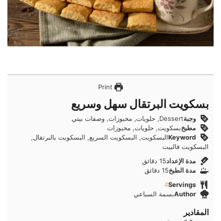
Print
بسكويت البرتقال سهل وسريع
وجبة
Dessert, حلويات, مخبوزات, وصفات بيتي
مطبخ
بسكويت, حلويات, مخبوزات
Keyword
البسكويت, البسكويت السريع, البسكويت بالبرتقال,
البسكويت فالبيت
دقائق
مدة الإعداد
15
دقائق
دقائق
مدة الطبخ
15
دقائق
4
Servings
Author
بسمة السباعي
المقادير