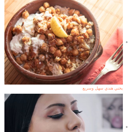
يخني هندي سهل وسريع