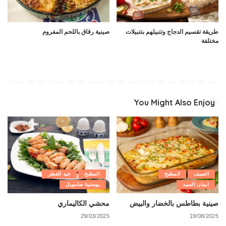
طريقة تقسيم الدجاج وتتبيلهم بتتبيلات
صينية رقاق باللحم المفروم
مختلفة
You Might Also Enjoy
الصيف
المطبخ
المطبخ
عيد الفطر
ايمان السيد
يوستينا صامويل
صينية بطاطس بالخضار والبيض
محشي الكاليماري
29/03/2025
19/08/2025