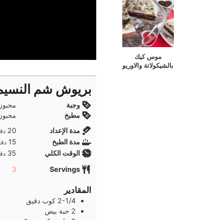
موس كيك
بالشيكولاتة والاوريو
بريوش شم النسيم
وجبة
مخبوز
مطبخ
مخبوز
دقا
مدة الإعداد
20
دقا
دقا
مدة الطبخ
15
دقا
دقا
الوقت الكلي
35
دقا
3
Servings
المقادير
2-1/4
كوب
دقيق
2
حبة
بيض