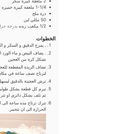
2
ملعقة كبيرة
سكر
1-1/4
ملعقة كبيرة
خميره
ذرة
ملح
50
مللي
لبن
1/2
مكعب
زبده
بدرجة حرار
الخطوات
. يمزج الدقيق و السكر و ال
. يضاف البيض و ماء الورد او
تشكل كرة من العجين
تضاف الزبدة المقطعة للعج
لترتاح نصف ساعة في مكان
ترش العجينة بالدقيق ليسهل
تبرم كل قطعة بشكل طولي 
ثم تلف بشكل دائري او تتر
تترك ترتاح مده ساعة الى 
الحرارة الى ان تتحمر.