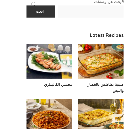
البحث عن وصفات
ابحث
Latest Recipes
صينية بطاطس بالخضار
محشي الكاليماري
والبيض