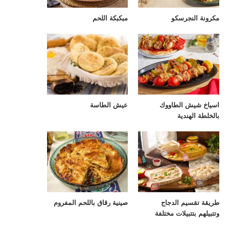
مكرونة النجرسكو
مبكبكة اللحم
اسياخ شيش الطاووك
عيش الطاسة
بالخلطة الهندية
طريقة تقسيم الدجاج
صينية رقاق باللحم المفروم
وتتبيلهم بتتبيلات مختلفة