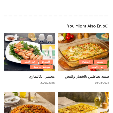
You Might Also Enjoy
الصيف
المطبخ
المطبخ
عيد الفطر
ايمان السيد
يوستينا صامويل
صينية بطاطس بالخضار والبيض
محشي الكاليماري
29/03/2025
19/08/2025