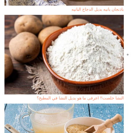
باذنجان بانيه بديل الدجاج البانيه
النشا خلصت!! اعرفى ما هو بديل النشا في المطبخ؟