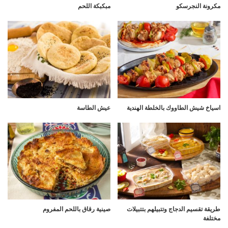
مكرونة النجرسكو
مبكبكة اللحم
اسياخ شيش الطاووك بالخلطة الهندية
عيش الطاسة
طريقة تقسيم الدجاج وتتبيلهم بتتبيلات
صينية رقاق باللحم المفروم
مختلفة