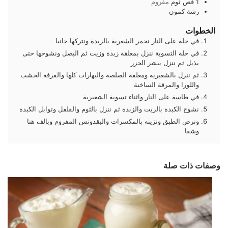
1
فص
ثوم
مفروم
رشة
كمون
الخطوات
في حلة على النار نحمر الشعرية بالزبدة ونتركها جانبا
في حلة التسوية ننزل بمعلقة زبدة وزيت ثم البصل ونشوحها حتى
يذبل ثم ننزل ببشر الجزر
ثم ننزل بالشعيرية ومعلقة الصلصة والبهارات كلها والقرفة الخشب
واللورا والمرقة الساخنة
في طاسة على النار واثناء تسوية الشعيرية
نشوح الكبدة بالزيت والزبدة ثم ننزل بالثوم والفلفل وتوابل الكبدة
ونرص الطبق ونزينه بالمكسرات والبقدونس المفروم وبالف هنا
وشفا
وصفات ذات صلة