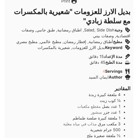
Print
بديل الارز للعزومات "شعيرية بالمكسرات
مع سلطة زبادي"
وجبة
Salad, Side Dish, اطباق رمضانية, طبق جانبي, وصفات
اقتصادية, وصفات بيتي
مطبخ
أطباق رمضانية, إفطار رمضان, مطبخ عالمي, مطبخ مصري
Keyword
بديل الارز للعزومات, شعيرية بالمكسرات
دقائق
مدة الإعداد
15
دقائق
دقائق
مدة الطبخ
45
دقائق
4
Servings
Author
ايمان السيد
المقادير
4
ملعقة كبيرة
زبدة
¼
كوب
زيت
1
عدد
بصل
مقطع مكعبات
1
عدد
جزر
مبشور
1
ملعقة كبيرة
صلصة طماطم
3
مكعب
مرق
مذاب في مياه مغلية
500
جرام
شعيرية
½
ملعقة صغيرة
ملح