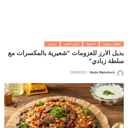
افطار-رمضان
المطبخ
ايمان السيد
رمضان
بديل الارز للعزومات “شعيرية بالمكسرات مع
سلطة زبادي”
28/03/2023
Nada Mamdouh
Posted
by