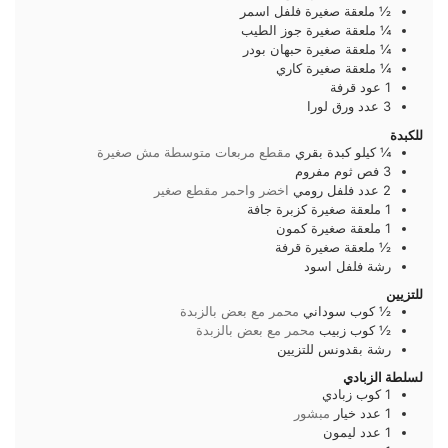
½
ملعقة صغيرة
فلفل اسمر
¼
ملعقة صغيرة
جوز الطيب
¼
ملعقة صغيرة
حبهان بودر
¼
ملعقة صغيرة
كاري
1
عود
قرفة
3
عدد
ورق لورا
للكبدة
¼
كيلو
كبدة بقري
مقطع مربعات متوسطة مش صغيرة
3
فص
ثوم مفروم
2
عدد
فلفل رومي
اخضر واحمر مقطع صغير
1
ملعقة صغيرة
كزبرة جافة
1
ملعقة صغيرة
كمون
½
ملعقة صغيرة
قرفة
رشة
فلفل اسود
للتزيين
½
كوب
سوداني
محمر مع بعض بالزبدة
½
كوب
زبيب
محمر مع بعض بالزبدة
رشة بقدونس للتزيين
لسلطة الزبادي
1
كوب
زبادي
1
عدد
خيار
مبشور
1
عدد
ليمون