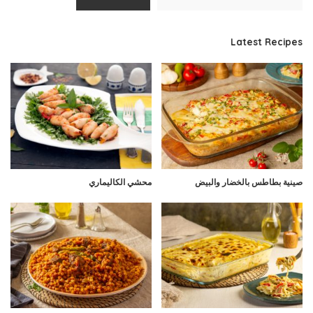
Latest Recipes
صينية بطاطس بالخضار والبيض
محشي الكاليماري