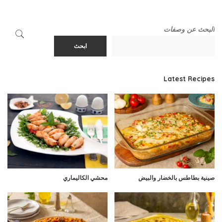
البحث عن وصفات
ابحث
Latest Recipes
صينية بطاطس بالخضار والبيض
محشي الكاليماري