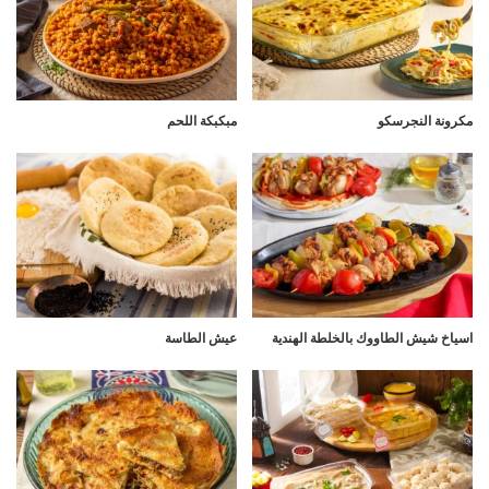
مكرونة النجرسكو
مبكبكة اللحم
اسياخ شيش الطاووك بالخلطة الهندية
عيش الطاسة