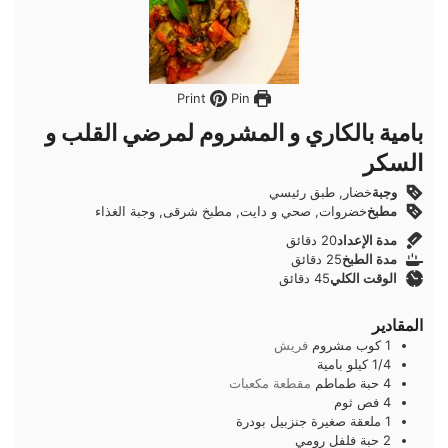
Pin
Print
بامية بالكاري و المشروم لمرضي القلب و
السكر
وجبة
خضار, طبق رئيسي
مطبخ
خضروات, صحي و دايت, مطبخ شرقى, وجبة الغذاء
دقائق
مدة الإعداد
20
دقائق
دقائق
مدة الطبخ
25
دقائق
دقائق
الوقت الكلي
45
دقائق
المقادير
1
كوب
مشروم
فريش
1/4
كيلو
بامية
4
حبة
طماطم
مقطعة مكعبات
4
فص
ثوم
1
ملعقة صغيرة
جنزبيل بودرة
2
حبة
فلفل رومي