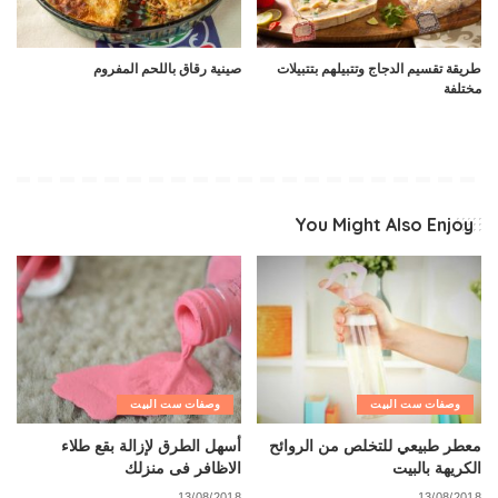
طريقة تقسيم الدجاج وتتبيلهم بتتبيلات
صينية رقاق باللحم المفروم
مختلفة
You Might Also Enjoy
وصفات ست البيت
وصفات ست البيت
معطر طبيعي للتخلص من الروائح
أسهل الطرق لإزالة بقع طلاء
الكريهة بالبيت
الاظافر فى منزلك
13/08/2018
13/08/2018