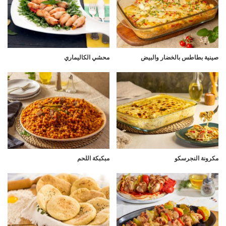
صينية بطاطس بالخضار والبيض
محشي الكاليماري
مكرونة النجرسكو
مبكبكة اللحم