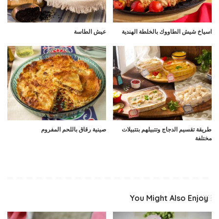
اسياخ شيش الطاووك بالخلطة الهندية
عيش الطاسة
طريقة تقسيم الدجاج وتتبيلهم بتتبيلات
صينية رقاق باللحم المفروم
مختلفة
You Might Also Enjoy