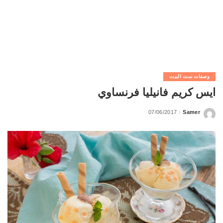
وصفات ست البيت
ايس كريم فانيليا فرنساوي
07/06/2017
Samer
Posted
by