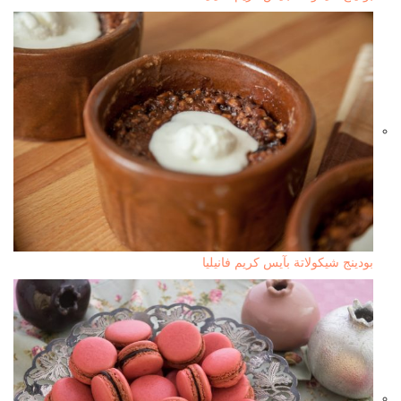
بودينج شيكولاتة بآيس كريم فانيليا