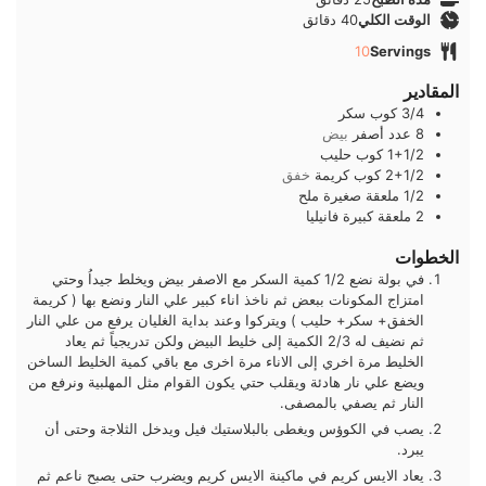
دقائق
الوقت الكلي
40
دقائق
10
Servings
المقادير
3/4
كوب
سكر
8
عدد
أصفر
بيض
1+1/2
كوب
حليب
2+1/2
كوب
كريمة
خفق
1/2
ملعقة صغيرة
ملح
2
ملعقة كبيرة
فانيليا
الخطوات
في بولة نضع 1/2 كمية السكر مع الاصفر بيض ويخلط جيداُ وحتي
امتزاج المكونات ببعض ثم ناخذ اناء كبير علي النار ونضع بها ( كريمة
الخفق+ سكر+ حليب ) ويتركوا وعند بداية الغليان يرفع من علي النار
ثم نضيف له 2/3 الكمية إلى خليط البيض ولكن تدريجياً ثم يعاد
الخليط مرة اخري إلى الاناء مرة اخرى مع باقي كمية الخليط الساخن
ويضع علي نار هادئة ويقلب حتي يكون القوام مثل المهلبية ونرفع من
النار ثم يصفي بالمصفى.
يصب في الكوؤس ويغطى بالبلاستيك فيل ويدخل الثلاجة وحتى أن
يبرد.
يعاد الايس كريم في ماكينة الايس كريم ويضرب حتى يصبح ناعم ثم