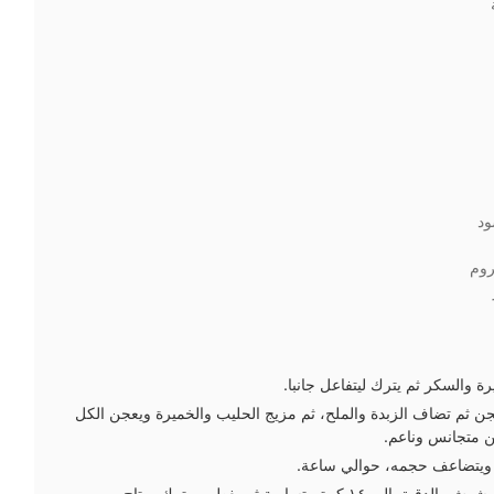
ود
وم
رة والسكر ثم يترك ليتفاعل جانبا.
ن ثم تضاف الزبدة والملح، ثم مزيج الحليب والخميرة ويعجن الكل
 متجانس وناعم.
 ويتضاعف حجمه، حوالي ساعة.
رة متساوية ثم يغطى ويترك يرتاح.