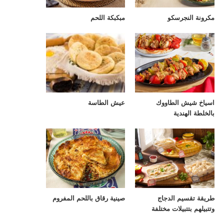
مكرونة النجرسكو
مبكبكة اللحم
اسياخ شيش الطاووك
عيش الطاسة
بالخلطة الهندية
طريقة تقسيم الدجاج
صينية رقاق باللحم المفروم
وتتبيلهم بتتبيلات مختلفة