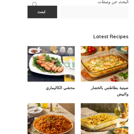
البحث عن وصفات
ابحث
Latest Recipes
صينية بطاطس بالخضار
محشي الكاليماري
والبيض