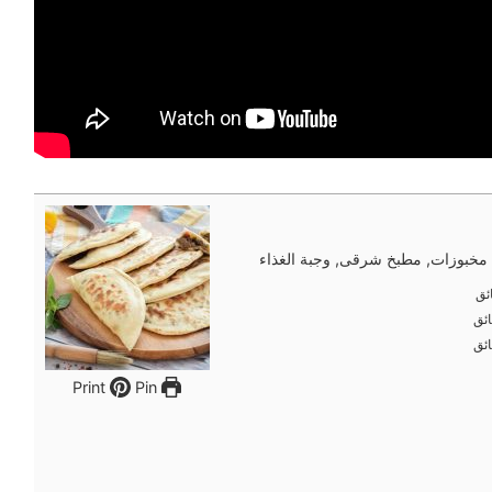
مخبوزات, مطبخ شرقى, وجبة الغذاء
ئق
ئق
ئق
ئق
ئق
ئق
Pin
Print