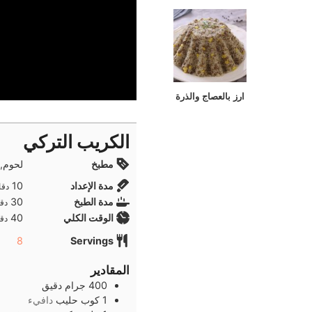
ارز بالعصاج والذرة
الكريب التركي
مطبخ
لحوم, 
دقا
مدة الإعداد
10
دقا
دقا
مدة الطبخ
30
دقا
دقا
الوقت الكلي
40
دقا
8
Servings
المقادير
400
جرام
دقيق
1
كوب
حليب
دافيء