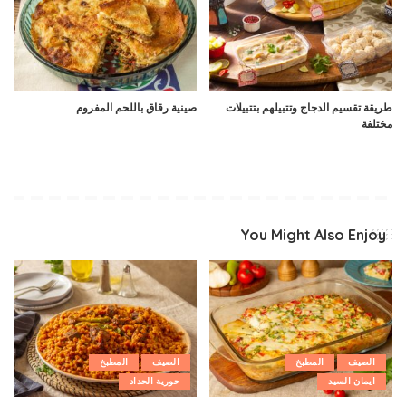
طريقة تقسيم الدجاج وتتبيلهم بتتبيلات
صينية رقاق باللحم المفروم
مختلفة
You Might Also Enjoy
الصيف
المطبخ
الصيف
المطبخ
ايمان السيد
حورية الحداد