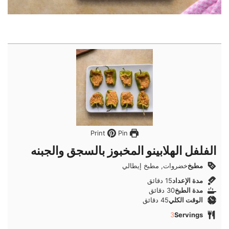
Pin
Print
الفلفل الهلابينو المخبوز بالسجق والجبنه
مطبخ
خضروات, مطبخ إيطالي
دقائق
مدة الإعداد
15
دقائق
دقائق
مدة الطبخ
30
دقائق
دقائق
الوقت الكلي
45
دقائق
3
Servings