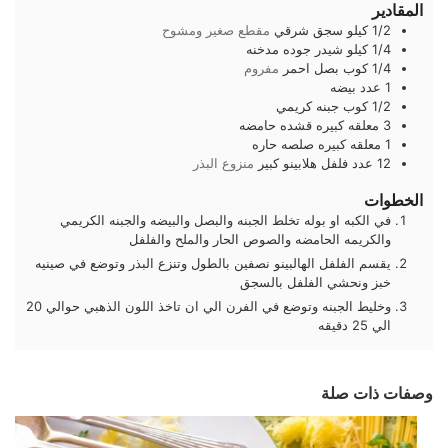
المقادير
1/2
كيلو
سجق شرقي
مقطع صغير ومشوح
1/4
كيلو
شيدر جوده مدخنه
1/4
كوب
بصل احمر
مفروم
1
عدد
بيضه
1/2
كوب
جبنه كريمي
3
معلقه كبيره
قشده حامضه
1
معلقه كبيره
صلصه حاره
12
عدد
فلفل هلابينو كبير
منزوع البذر
الخطوات
في الكبه او بوله تخلط الجبنه والبصل والبيضه والجبنه الكريمي
والكريمه الحامضه والصوص الحار والملح والفلفل
يقسم الفلفل الهالبينو نصفين بالطول وتنزع البذر وتوضع في صينيه
خبز ونحشي الفلفل بالسجق
وخليط الجبنه وتوضع في الفرن الي ان تاخذ اللون الذهبي حوالي 20
الي 25 دقيقه
وصفات ذات صلة