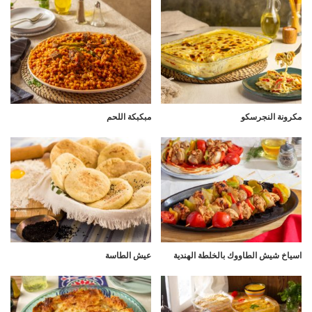
مكرونة النجرسكو
مبكبكة اللحم
اسياخ شيش الطاووك بالخلطة الهندية
عيش الطاسة