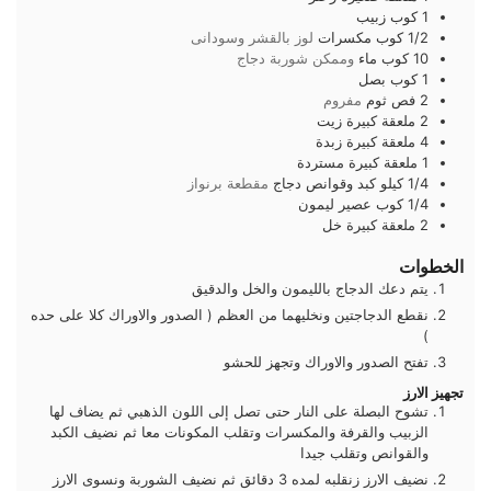
1
كوب
زبيب
1/2
كوب
مكسرات
لوز بالقشر وسودانى
10
كوب
ماء
وممكن شوربة دجاج
1
كوب
بصل
2
فص
ثوم
مفروم
2
ملعقة كبيرة
زيت
4
ملعقة كبيرة
زبدة
1
ملعقة كبيرة
مستردة
1/4
كيلو
كبد وقوانص دجاج
مقطعة برنواز
1/4
كوب
عصير ليمون
2
ملعقة كبيرة
خل
الخطوات
يتم دعك الدجاج بالليمون والخل والدقيق
نقطع الدجاجتين ونخليهما من العظم ( الصدور والاوراك كلا على حده
)
تفتح الصدور والاوراك وتجهز للحشو
تجهيز الارز
تشوح البصلة على النار حتى تصل إلى اللون الذهبي ثم يضاف لها
الزبيب والقرفة والمكسرات وتقلب المكونات معا ثم نضيف الكبد
والقوانص وتقلب جيدا
نضيف الارز زنقلبه لمده 3 دقائق ثم نضيف الشوربة ونسوى الارز