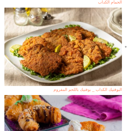
الحمام الكداب
البوفتيك الكداب _ بوفتيك باللحم المفروم