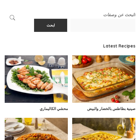
البحث عن وصفات
ابحث
Latest Recipes
صينية بطاطس بالخضار والبيض
محشي الكاليماري