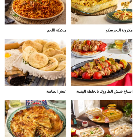
مكرونة النجرسكو
مبكبكة اللحم
اسياخ شيش الطاووك بالخلطة الهندية
عيش الطاسة