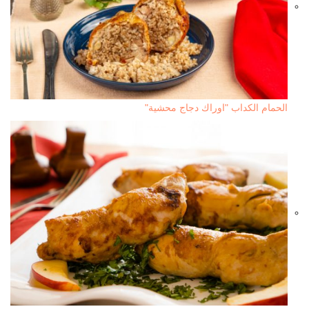
الحمام الكداب "اوراك دجاج محشية"