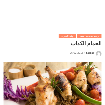
وصفات ست البيت
وليد الحاوى
الحمام الكداب
26/02/2018
Samer
Posted
by