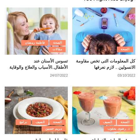
الصحة
فاطمة رمضان
الصحة
مقالات
كل المعلومات التى تخص مقاومة
تسوس الأسنان عند
الانسولين .. لازم نعرفها
الأطفال..الأسباب والعلاج والوقاية
24/07/2022
03/10/2022
الصحة
الصيف
الصحة
الصيف
برامج
د. رضوى يعقوب
مريم حسين