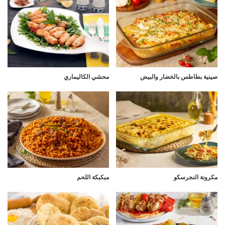
صينية بطاطس بالخضار والبيض
محشي الكاليماري
مكرونة النجرسكو
مبكبكة اللحم