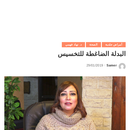
أمراض جلدية
الصحة
د. نهاد فهمي
البدلة الضاغطة للتخسيس
29/01/2019
Samer
Posted
by