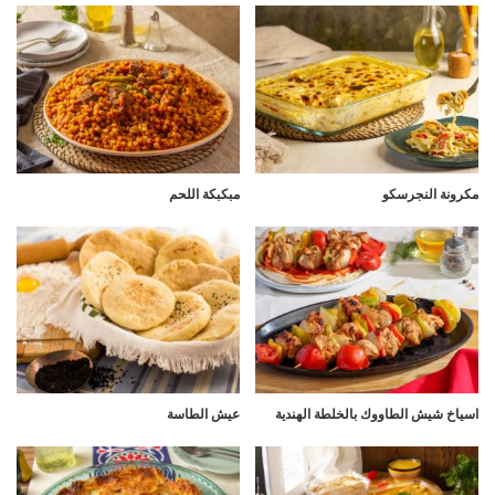
مكرونة النجرسكو
مبكبكة اللحم
اسياخ شيش الطاووك بالخلطة الهندية
عيش الطاسة