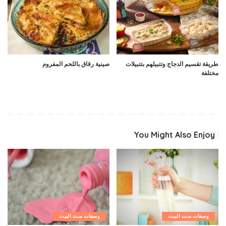
طريقة تقسيم الدجاج وتتبيلهم بتتبيلات
صينية رقاق باللحم المفروم
مختلفة
You Might Also Enjoy
وصفات ست البيت
وصفات ست البيت