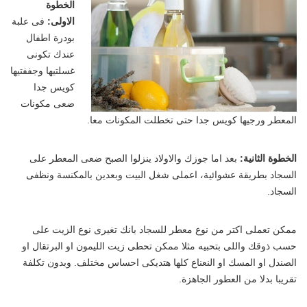
الخطوة
الاولى:
فى علبة
بودرة اطفال
عندك تكونى
غسلتيها وجففتيها
كويس جدا
ضعى مكونات
المعطر ورجيها كويس جدا حتى تخطلت المكونات معا.
الخطوة الثانية:
بعد اما جوزك والاولاد ينزلوا الصبح ضعى المعطر على
السجاد بطريقة عشوائية، اعملى شغل البيت وبعدين بالمكنسة ونظفى
السجاد.
ممكن تعملى اكتر من نوع معطر للسجاد بانك تغيرى نوع الزيت على
حسب ذوقك واللى بتحبيه مثلا ممكن تحطى زيت الليمون او البرتقال او
الصندل او المسك او النعناع كلها هتديكى احساس مختلف. وبدون تكلفة
تقريبا بدلا من العطور الجاهزة.