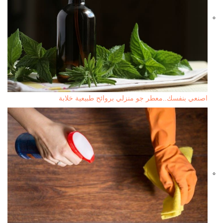
اصنعي بنفسك..معطر جو منزلي بروائح طبيعية خلابة