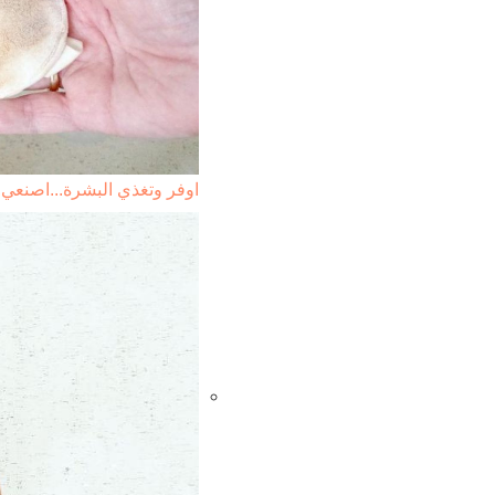
اوفر وتغذي البشرة...اصنعي ب