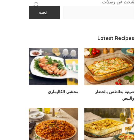
البحث عن وصفات
ابحث
Latest Recipes
صينية بطاطس بالخضار
محشي الكاليماري
والبيض