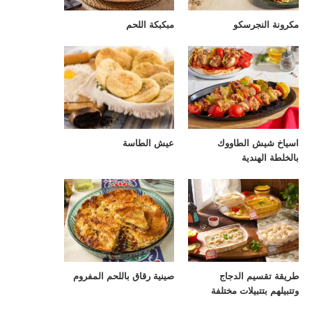
مكرونة النجرسكو
مبكبكة اللحم
اسياخ شيش الطاووك
عيش الطاسة
بالخلطة الهندية
طريقة تقسيم الدجاج
صينية رقاق باللحم المفروم
وتتبيلهم بتتبيلات مختلفة