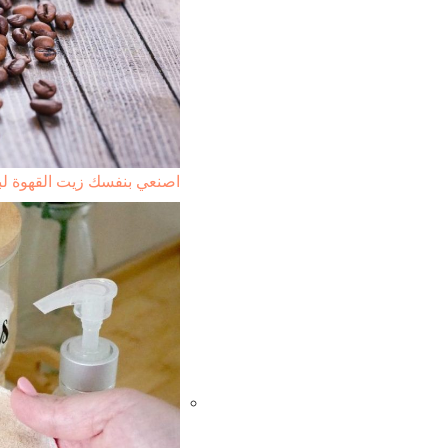
اصنعي بنفسك زيت القهوة ل