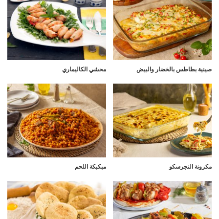
صينية بطاطس بالخضار والبيض
محشي الكاليماري
مكرونة النجرسكو
مبكبكة اللحم