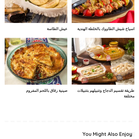
اسياخ شيش الطاووك بالخلطة الهندية
عيش الطاسة
طريقة تقسيم الدجاج وتتبيلهم بتتبيلات
صينية رقاق باللحم المفروم
مختلفة
You Might Also Enjoy