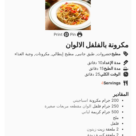
Pin
Print
مكرونة بالفلفل الالوان
مطبخ
خضروات, طبق جانبى, مطبخ إيطالي, مكرونات, وجبة الغذاء
دقائق
مدة الإعداد
10
دقائق
دقائق
مدة الطبخ
15
دقائق
دقائق
الوقت الكلي
25
دقائق
4
Servings
المقادير
200
جرام
مكرونة
اسباجيتي
250
جرام
فلفل
الوان مقطعه مربعات صغيرة
500
جرام
كريمة
لباني
ملح
فلفل
2
ملعقة
زيت
زيتون
2
ملعقة كبيرة
زبدة