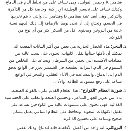
فيتامين K وحمض الفوليك، وهى تساعد على منع تجلط الدم في الدماغ،
وكذلك تساعد على تحسين الوظيفة الإدراكية، وخاصة كل من الذاكرة
والتركيز. وهى أيضا غنية بفيتامين B وفيتامين C، والتي لا يتم تخزينها
في الجسم، وتحتاج إلى أن تجدد يوميا. بالإضافة إلى ذلك، لديهم نسبة
عالية من البروتين ومحتوى أقل من السكر اكثر من أي نوع من
الفواكه.
البنجر:
هذه الخضار الجذرية هي بعض من أكثر النباتات المغذية التى
يمكنك أن تأكلها حيثأنها تقلل الالتهاب، تحتوى على نسب عالية من
مضادات الأكسدة التي تحمي من السرطان وتساعد على التخلص من
السموم في الدم. النترات الطبيعية في الشمندر تعزز في الواقع تدفق
الدم إلى الدماغ، والمساعدة في الأداء العقلي، والبنجر في الواقع
يساعد على رفع مستويات الطاقة والأداء.
شوربة العظام “الكوارع”:
هذا الطعام القديم مليء بالفوائد الصحية،
بدءا من تعزيز الجهاز المناعي، وتحسين الصحة والتغلب على الحساسية
الغذائية. فهى تحتوى على مستويات عالية من الكولاجين تساعد على
تقليل الالتهابات المعوية وتحافظ على النظام المناعي يعمل بشكل
صحيح ويساعد على تحسين الذاكرة.
البروكلي:
انه واحد من أفضل الأطعمة فائة للدماغ. وذلك بفضل