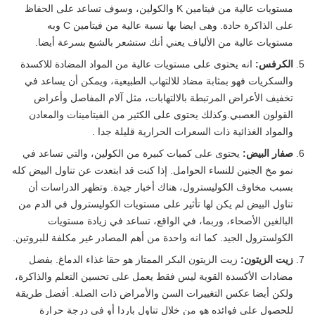
مستويات عالية من فيتامين K والكولين، وسوف تساعد على الحفاظ
على الذاكرة حادة. وهى ايضا بها نسبة عالية من فيتامين C وبه
مستويات عالية من الألياف يعني أنك ستشعر بالشبع بسرعة أيضا.
الكرفس:
انه يحتوى على مستويات عالية من المواد المضادة للاكسدة
والسكريات فهو بمثابة مضاد للالتهاب الطبيعية، ويمكن أن يساعد في
تخفيف الأعراض المرتبطة بالالتهابات، مثل آلام المفاصل وأعراض
القولون العصبي.وكذلك يحتوى على الكثير من الفيتامينات والمعادن
والمواد الغذائية ذات السعرات الحرارية قليلة جدا .
صفار البيض:
يحتوى على كميات كبيرة من الكولين، والتي تساعد في
نمو مخ الجنين للنساء الحوامل. إذا كنت قد ابتعدت عن تناول البيض كله
بسبب مخاوف الكوليسترول، هناك أخبار جيدة. وتظهر الدراسات أن
تناول البيض لم يكن لها تأثير على مستويات الكوليسترول في الدم من
البالغين الأصحاء، وربما، في الواقع، تساعد في زيادة مستويات
الكولسترول الجيد. كما انه واحدة من أهم المصادر غير مكلفة للبروتين.
زيت الزيتون:
زيت الزيتون البكر الممتاز هو حقا غذاء الدماغ. بفضل
مضادات الأكسدة القوية ليس فقط يعمل على تحسين التعلم والذاكرة،
ولكن أيضا عكس التغييرات السن والأمراض ذات الصلة. أفضل طريقة
للحصول على فوائده هو من خلال تناول باردا أو في درجة حرارة