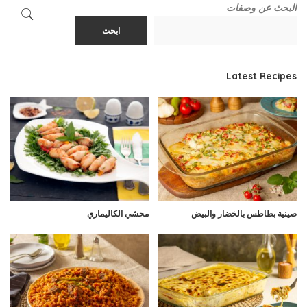
البحث عن وصفات
ابحث
Latest Recipes
صينية بطاطس بالخضار والبيض
محشي الكاليماري