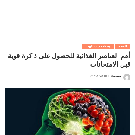
الصحة
وصفات ست البيت
أهم العناصر الغذائية للحصول على ذاكرة قوية
قبل الامتحانات
24/04/2018
Samer
Posted
by