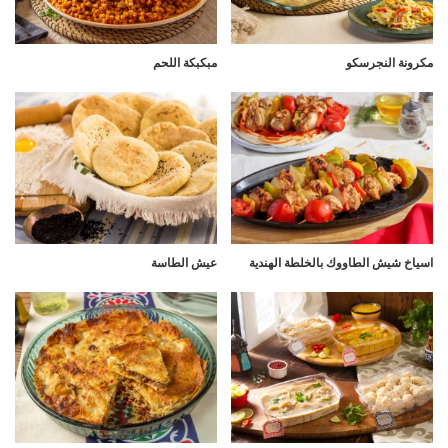
مكرونة النجرسكو
مبكبكة اللحم
اسياخ شيش الطاووك بالخلطة الهندية
عيش الطاسة