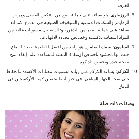
الغرفة.
الروزماري:
هو يساعد على حماية المخ من التنكس العصبي ومرض
الزهايمر والسكتات الدماغية والشيخوخة الطبيعية في الدماغ. كما أنه
يساعد على حماية البصر من التدهور، وذلك بفضل مستويات عالية من
المواد المضادة للاكسدة وخصائص مضادة للالتهابات.
السلمون:
سمك السلمون هو واحد من افضل الاطعمة لصحة الدماغ
حيث انها محشوه بأحماض أوميغا 3 الدهنية للمساعدة على إبقاء المخ
بصحة جيدة وتحسين الذاكرة.
الكركم:
يساعد الكركم على زيادة مستويات مضادات الأكسدة والحفاظ
على صحة الجهاز المناعي، في حين أيضا تحسين كمية الأوكسجين في
الدماغ.
وصفات ذات صلة