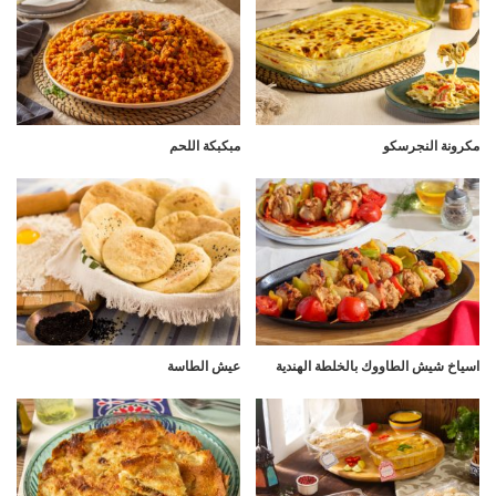
مكرونة النجرسكو
مبكبكة اللحم
اسياخ شيش الطاووك بالخلطة الهندية
عيش الطاسة