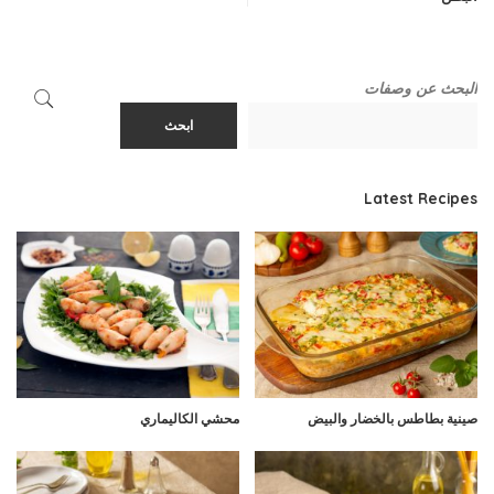
البحث عن وصفات
ابحث
Latest Recipes
صينية بطاطس بالخضار والبيض
محشي الكاليماري