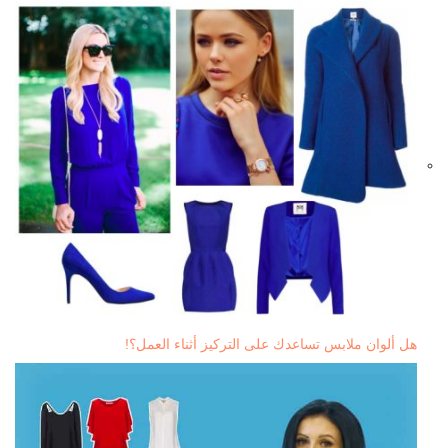
هل ألوان ملابس تساعدك على التركيز أثناء العمل؟!