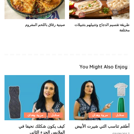
طريقة تقسيم الدجاج وتتبيلهم بتتبيلات
صينية رقاق باللحم المفروم
مختلفة
You Might Also Enjoy
ستايل
مروة وهدان
ستايل
مروة وهدان
أطقم تناسب التي شيرت الأبيض
كيف يكون شكلك نحيفا في
الملابس الجزء الثاني
03/08/2017