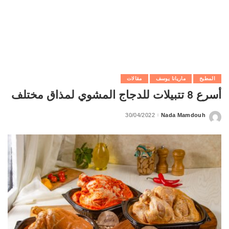
المطبخ
ماريانا يوسف
مقالات
أسرع 8 تتبيلات للدجاج المشوي لمذاق مختلف
30/04/2022
Nada Mamdouh
Posted
by