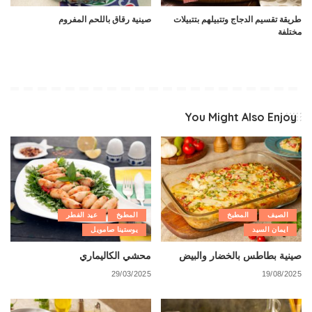
طريقة تقسيم الدجاج وتتبيلهم بتتبيلات
صينية رقاق باللحم المفروم
مختلفة
You Might Also Enjoy
الصيف
المطبخ
المطبخ
عيد الفطر
ايمان السيد
يوستينا صامويل
صينية بطاطس بالخضار والبيض
محشي الكاليماري
29/03/2025
19/08/2025