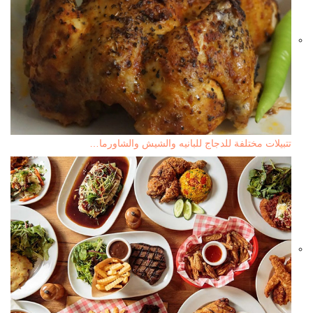
تتبيلات مختلفة للدجاج للبانيه والشيش والشاورما…