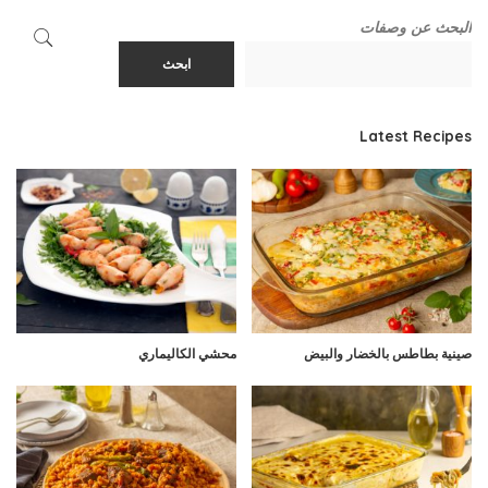
البحث عن وصفات
ابحث
Latest Recipes
صينية بطاطس بالخضار والبيض
محشي الكاليماري