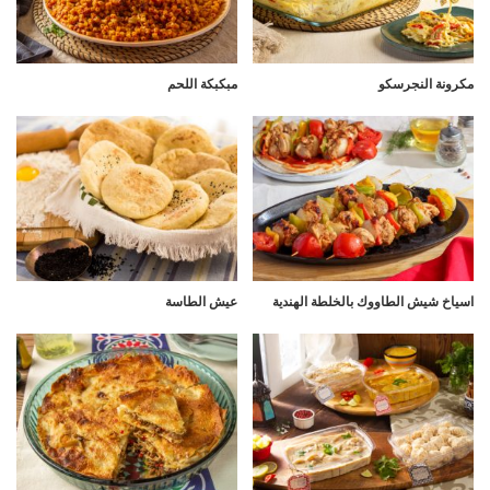
مكرونة النجرسكو
مبكبكة اللحم
اسياخ شيش الطاووك بالخلطة الهندية
عيش الطاسة